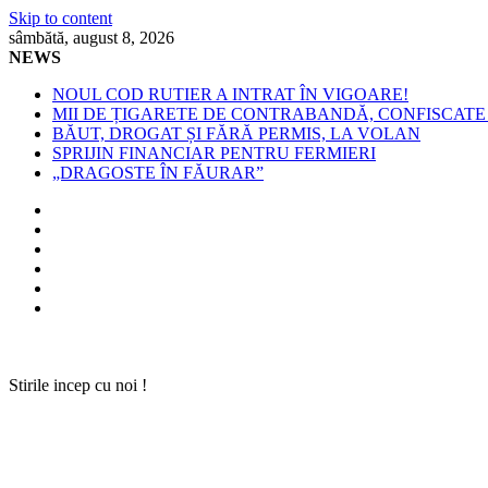
Skip to content
sâmbătă, august 8, 2026
NEWS
NOUL COD RUTIER A INTRAT ÎN VIGOARE!
MII DE ȚIGARETE DE CONTRABANDĂ, CONFISCATE 
BĂUT, DROGAT ȘI FĂRĂ PERMIS, LA VOLAN
SPRIJIN FINANCIAR PENTRU FERMIERI
„DRAGOSTE ÎN FĂURAR”
Stirile incep cu noi !