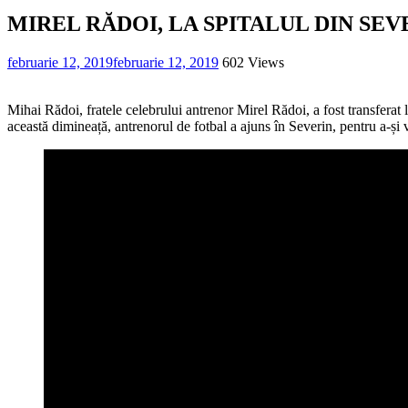
MIREL RĂDOI, LA SPITALUL DIN SEV
februarie 12, 2019
februarie 12, 2019
602 Views
Mihai Rădoi, fratele celebrului antrenor Mirel Rădoi, a fost transferat 
această dimineață, antrenorul de fotbal a ajuns în Severin, pentru a-și vi