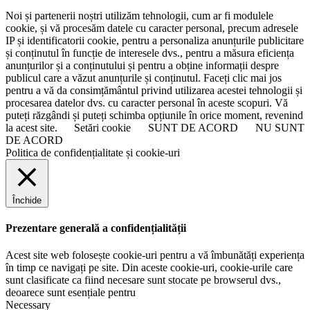
Noi și partenerii noștri utilizăm tehnologii, cum ar fi modulele
cookie, și vă procesăm datele cu caracter personal, precum adresele
IP și identificatorii cookie, pentru a personaliza anunțurile publicitare
și conținutul în funcție de interesele dvs., pentru a măsura eficiența
anunțurilor și a conținutului și pentru a obține informații despre
publicul care a văzut anunțurile și conținutul. Faceți clic mai jos
pentru a vă da consimțământul privind utilizarea acestei tehnologii și
procesarea datelor dvs. cu caracter personal în aceste scopuri. Vă
puteți răzgândi și puteți schimba opțiunile în orice moment, revenind
la acest site.
Setări cookie
SUNT DE ACORD
NU SUNT
DE ACORD
Politica de confidențialitate și cookie-uri
Închide
Prezentare generală a confidențialității
Acest site web folosește cookie-uri pentru a vă îmbunătăți experiența
în timp ce navigați pe site. Din aceste cookie-uri, cookie-urile care
sunt clasificate ca fiind necesare sunt stocate pe browserul dvs.,
deoarece sunt esențiale pentru
Necessary