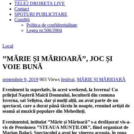
TELE2 DROBETA LIVE
Contact
SPOTURI PUBLICITARE
Condiții
Politica de confidențialitate
Legea nr.506/2004
Local
’’MĂRIE ȘI MĂRIOARĂ’’, JOC ȘI
VOIE BUNĂ
septembrie 9, 2019
903 Views
festival
,
MĂRIE ȘI MĂRIOARĂ
Eveniment la superlativ, în acest weekend, la Isverna! Cu
prilejul Nașterii Maicii Domnului, locuitorii din comuna
Isverna, sat Seliștea, dar și mulți alții, au avut parte de un
spectacol, care a durat până târziu în noapte, reunind artiști de
seamă ai muzicii populare din Mehedinți.
Evenimentul, intitulat ’’Mărie și Mărioară’’ s-a desfășurat vis-a-
vis de Pensiunea ’’STEAUA MUNȚILOR’’, fiind organizat de
Marian Balaci. Spectacolul a avut loc vinerea aceasta, în zona