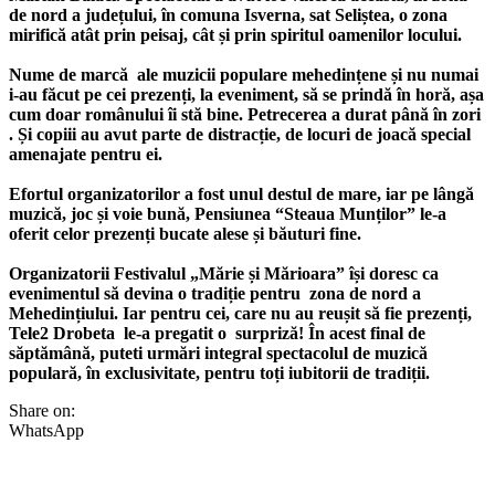
de nord a județului, în comuna Isverna, sat Seliștea, o zona
mirifică atât prin peisaj, cât și prin spiritul oamenilor locului.
Nume de marcă ale muzicii populare mehedințene și nu numai
i-au făcut pe cei prezenți, la eveniment, să se prindă în horă, așa
cum doar românului îi stă bine. Petrecerea a durat până în zori
. Și copiii au avut parte de distracție, de locuri de joacă special
amenajate pentru ei.
Efortul organizatorilor a fost unul destul de mare, iar pe lângă
muzică, joc și voie bună, Pensiunea “Steaua Munților” le-a
oferit celor prezenți bucate alese și băuturi fine.
Organizatorii Festivalul „Mărie și Mărioara” își doresc ca
evenimentul să devina o tradiție pentru zona de nord a
Mehedințiului. Iar pentru cei, care nu au reușit să fie prezenți,
Tele2 Drobeta le-a pregatit o surpriză! În acest final de
săptămână, puteti urmări integral spectacolul de muzică
populară, în exclusivitate, pentru toți iubitorii de tradiții.
Share on:
WhatsApp