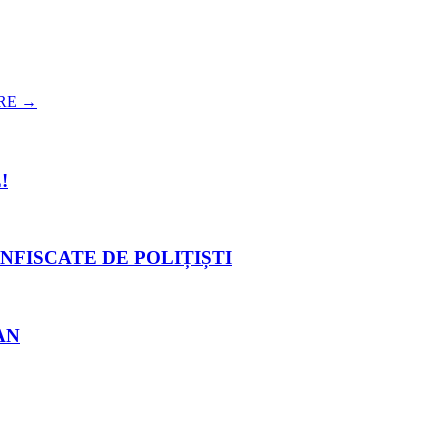
ERE
→
!
NFISCATE DE POLIȚIȘTI
AN