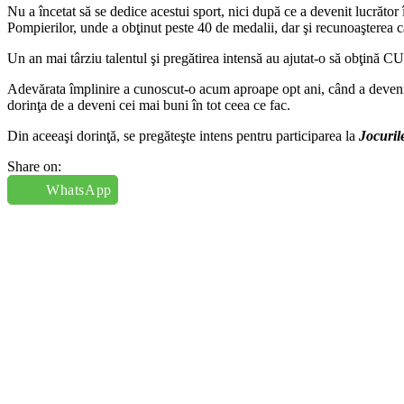
Nu a încetat să se dedice acestui sport, nici după ce a devenit lucrător
Pompierilor, unde a obţinut peste 40 de medalii, dar şi recunoaşterea c
Un an mai târziu talentul şi pregătirea intensă au ajutat-o să obţină C
Adevărata împlinire a cunoscut-o acum aproape opt ani, când a devenit ma
dorinţa de a deveni cei mai buni în tot ceea ce fac.
Din aceeaşi dorinţă, se pregăteşte intens pentru participarea la
Jocuril
Share on:
WhatsApp