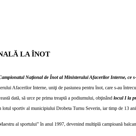
NALĂ LA ÎNOT
mpionatul Naţional de Înot al Ministerului Afacerilor Interne, ce s-a
rului Afacerilor Interne, uniţi de pasiunea pentru înot, care s-au întrecut
ceastă dată, să urce pe prima treaptă a podiumului, obţinând
locul I la 
 în lotul sportiv al municipiului Drobeta Turnu Severin, iar timp de 13 a
de „Maestru al sportului” în anul 1997, devenind multiplă campioană bal