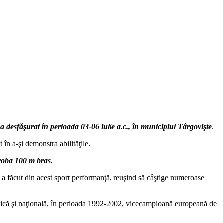
 desfăşurat în perioada 03-06 iulie a.c., în municipiul Târgovişte
.
 în a-şi demonstra abilităţile.
proba 100 m bras.
ni a făcut din acest sport performanţă, reuşind să câştige numeroase
canică şi naţională, în perioada 1992-2002, vicecampioană europeană de