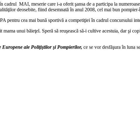
 în cadrul MAI, meserie care i-a oferit şansa de a participa la numeroase
alităţilor deosebite, fiind desemnată în anul 2008, cel mai bun pompier-
UPA pentru cea mai bună sportivă a competiţiei în cadrul concursului int
ma unui băieţel. Speră să reuşească să-i cultive acestuia, dar şi copiilor
e Europene ale Poliţiştilor şi Pompierilor,
ce se vor desfăşura în luna s