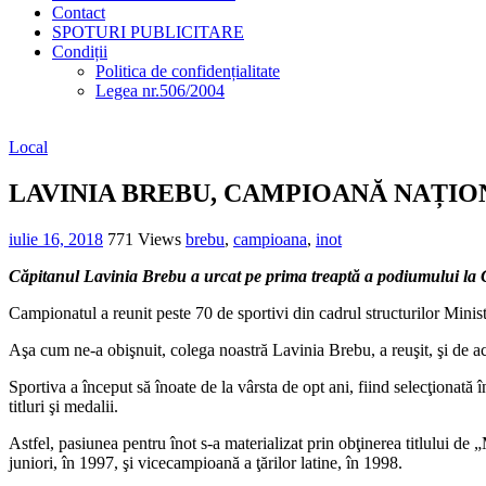
Contact
SPOTURI PUBLICITARE
Condiții
Politica de confidențialitate
Legea nr.506/2004
Local
LAVINIA BREBU, CAMPIOANĂ NAȚIO
iulie 16, 2018
771 Views
brebu
,
campioana
,
inot
Căpitan
ul
Lavinia Brebu a urcat pe prima treaptă a podiumului la Ca
Campionatul a reunit peste 70 de sportivi din cadrul structurilor Ministe
Aşa cum ne-a obişnuit, colega noastră Lavinia Brebu, a reuşit, şi de a
Sportiva a început să înoate de la vârsta de opt ani, fiind selecţionată
titluri şi medalii.
Astfel, pasiunea pentru înot s-a materializat prin obţinerea titlului 
juniori, în 1997, şi vicecampioană a ţărilor latine, în 1998.