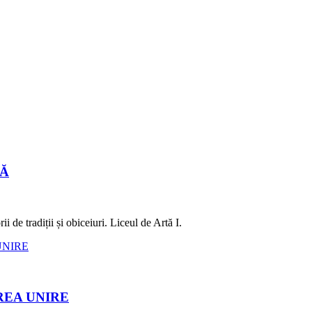
LĂ
 de tradiții și obiceiuri. Liceul de Artă I.
REA UNIRE