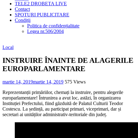
TELE2 DROBETA LIVE
Contact
SPOTURI PUBLICITARE
Condiții
Politica de confidențialitate
Legea nr.506/2004
Local
INSTRUIRE ÎNAINTE DE ALAGERILE
EUROPARLAMENTARE
martie 14, 2019
martie 14, 2019
575 Views
Reprezentanții primăriilor, chemați la instruire, pentru alegerile
europarlamentare! Întrunirea a avut loc, astăzi, în organizarea
Instituției Prefectului, fiind găzduită de Palatul Culturii Teodor
Costescu. La ședință, au participat primari, viceprimari, dar și
secretari ai unităților administrativ-teritoriale din județ.