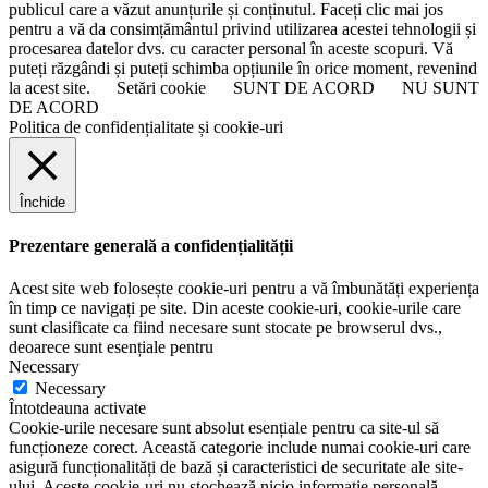
publicul care a văzut anunțurile și conținutul. Faceți clic mai jos
pentru a vă da consimțământul privind utilizarea acestei tehnologii și
procesarea datelor dvs. cu caracter personal în aceste scopuri. Vă
puteți răzgândi și puteți schimba opțiunile în orice moment, revenind
la acest site.
Setări cookie
SUNT DE ACORD
NU SUNT
DE ACORD
Politica de confidențialitate și cookie-uri
Închide
Prezentare generală a confidențialității
Acest site web folosește cookie-uri pentru a vă îmbunătăți experiența
în timp ce navigați pe site. Din aceste cookie-uri, cookie-urile care
sunt clasificate ca fiind necesare sunt stocate pe browserul dvs.,
deoarece sunt esențiale pentru
Necessary
Necessary
Întotdeauna activate
Cookie-urile necesare sunt absolut esențiale pentru ca site-ul să
funcționeze corect. Această categorie include numai cookie-uri care
asigură funcționalități de bază și caracteristici de securitate ale site-
ului. Aceste cookie-uri nu stochează nicio informație personală.