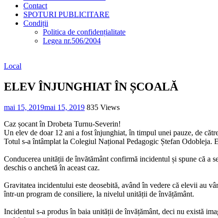
Contact
SPOTURI PUBLICITARE
Condiții
Politica de confidențialitate
Legea nr.506/2004
Local
ELEV ÎNJUNGHIAT ÎN ȘCOALĂ
mai 15, 2019
mai 15, 2019
835 Views
Caz șocant în Drobeta Turnu-Severin!
Un elev de doar 12 ani a fost înjunghiat, în timpul unei pauze, de cătr
Totul s-a întâmplat la Colegiul Național Pedagogic Ștefan Odobleja. Ele
Conducerea unității de învătământ confirmă incidentul și spune că a ses
deschis o anchetă în aceast caz.
Gravitatea incidentului este deosebită, având în vedere că elevii au vâ
într-un program de consiliere, la nivelul unității de învățământ.
Incidentul s-a produs în baia unității de învățământ, deci nu există im