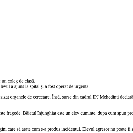
e un coleg de clasă.
vul a ajuns la spital și a fost operat de urgență.
izat organele de cercetare. Însă, surse din cadrul IPJ Mehedinți declară
rste fragede. Băiatul înjunghiat este un elev cuminte, dupa cum spun prof
agini care să arate cum s-a produs incidentul. Elevul agresor nu poate fi