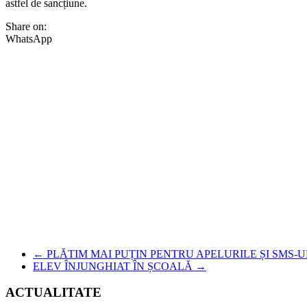
astfel de sancțiune.
Share on:
WhatsApp
←
PLĂTIM MAI PUȚIN PENTRU APELURILE ȘI SMS-UR
ELEV ÎNJUNGHIAT ÎN ȘCOALĂ
→
ACTUALITATE