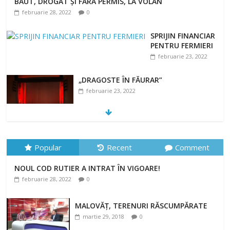
BĂUT, DROGAT ȘI FĂRĂ PERMIS, LA VOLAN
februarie 28, 2022
0
SPRIJIN FINANCIAR
PENTRU FERMIERI
februarie 23, 2022
„DRAGOSTE ÎN FĂURAR”
februarie 23, 2022
NOUL COD RUTIER A INTRAT ÎN VIGOARE!
Popular
Recent
Comment
februarie 28, 2022
0
NOUL COD RUTIER A INTRAT ÎN VIGOARE!
februarie 28, 2022
0
MALOVĂȚ, TERENURI RĂSCUMPĂRATE
martie 29, 2018
0