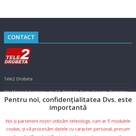
CONTACT
Tele2 Drobeta
Str. Maresal Averescu, nr. 14, Drobeta Turnu Severin, Romania
Pentru noi, confidențialitatea Dvs. este
Telefon: 0352 405 500
importantă
Email: info@tele2drobeta.ro
Noi și partenerii noștri utilizăm tehnologii, cum ar fi modulele
Website: tele2drobeta.ro
cookie, și vă procesăm datele cu caracter personal, precum