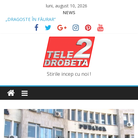
Skip
luni, august 10, 2026
to
NEWS
content
„DRAGOSTE ÎN FĂURAR”
NOUL COD RUTIER A INTRAT ÎN VIGOARE!
MII DE ȚIGARETE DE CONTRABANDĂ, CONFISCATE DE
POLIȚIȘTI
BĂUT, DROGAT ȘI FĂRĂ PERMIS, LA VOLAN
SPRIJIN FINANCIAR PENTRU FERMIERI
Stirile incep cu noi !