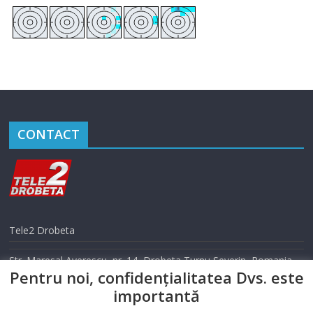
CONTACT
Tele2 Drobeta
Str. Maresal Averescu, nr. 14, Drobeta Turnu Severin, Romania
Pentru noi, confidențialitatea Dvs. este
Telefon: 0352 405 500
importantă
Email: info@tele2drobeta.ro