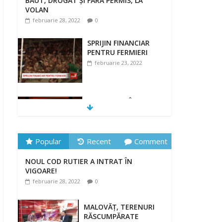
BĂUT, DROGAT ȘI FĂRĂ PERMIS, LA
VOLAN
februarie 28, 2022
0
SPRIJIN FINANCIAR
PENTRU FERMIERI
februarie 23, 2022
„DRAGOSTE ÎN
FĂURAR”
februarie 23, 2022
Popular
Recent
Comment
NOUL COD RUTIER A INTRAT ÎN
NOUL COD RUTIER A INTRAT ÎN
VIGOARE!
VIGOARE!
februarie 28, 2022
0
februarie 28, 2022
0
MALOVĂȚ, TERENURI
RĂSCUMPĂRATE