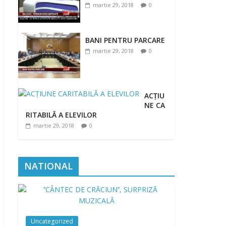
martie 29, 2018
0
BANI PENTRU PARCARE
martie 29, 2018
0
ACȚIU
NE CA
RITABILĂ A ELEVILOR
martie 29, 2018
0
NATIONAL
Uncategorized