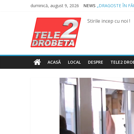
Skip
duminică, august 9, 2026
NEWS
„DRAGOSTE ÎN FĂ
to
NOUL COD RUTIER
content
MII DE ȚIGARETE
Stirile incep cu noi !
BĂUT, DROGAT ȘI
SPRIJIN FINANCIA
ACASĂ
LOCAL
DESPRE
TELE2 DRO