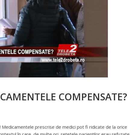
ICAMENTELE COMPENSATE?
! Medicamentele prescrise de medici pot fi ridicate de la orice
 contextul în care, de multe ori, rețetele pacienților erau refuzate