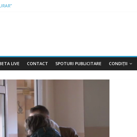
URAR”
 A INTRAT ÎN VIGOARE!
 DE CONTRABANDĂ, CONFISCATE DE POLIȚIȘTI
 FĂRĂ PERMIS, LA VOLAN
R PENTRU FERMIERI
BETA LIVE
CONTACT
SPOTURI PUBLICITARE
CONDIȚII