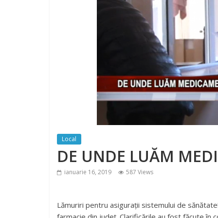
Local
DE UNDE LUĂM MED
ianuarie 16, 2019
587 Views
Lămuriri pentru asigurații sistemului de sănătate
farmacie din județ. Clarificările au fost făcute în