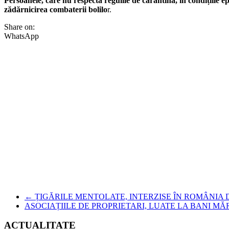
Persoanele, care nu respectă regulile de carantină, în condițiile e
zădărnicirea combaterii bolilo
r.
Share on:
WhatsApp
←
ȚIGĂRILE MENTOLATE, INTERZISE ÎN ROMÂNIA 
ASOCIAȚIILE DE PROPRIETARI, LUATE LA BANI M
ACTUALITATE