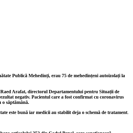
nătate Publică Mehedinți, erau 75 de mehedințeni autoizolați la
t Raed Arafat, directorul Departamentului pentru Situații de
rezultat negativ. Pacientul care a fost confirmat cu coronavirus
 cu o săptămână.
tate este bună iar medicii au stabilit deja o schemă de tratament
.