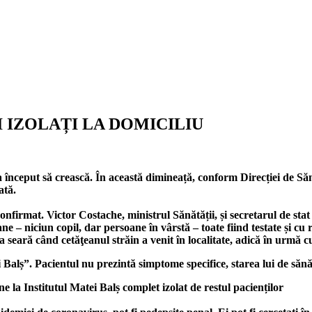
IZOLAȚI LA DOMICILIU
 început să crească. În această dimineață, conform Direcției de Să
ată.
firmat. Victor Costache, ministrul Sănătății, și secretarul de sta
 – niciun copil, dar persoane în vârstă – toate fiind testate și cu 
ma seară când cetăţeanul străin a venit în localitate, adică în urmă
Balș”. Pacientul nu prezintă simptome specifice, starea lui de sănă
e la Institutul Matei Balș complet izolat de restul pacienților