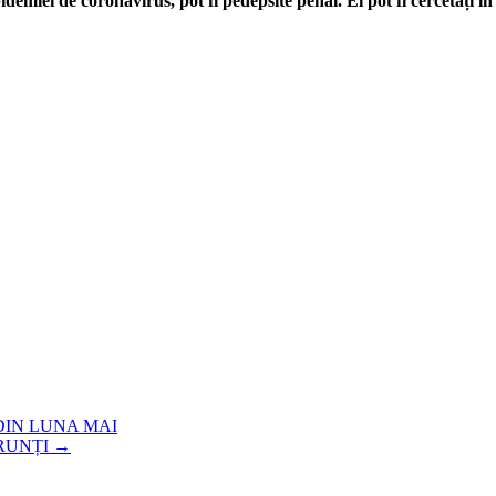
pidemiei de coronavirus, pot fi pedepsite penal. Ei pot fi cercetați 
DIN LUNA MAI
ĂRUNȚI
→