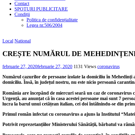
Contact
SPOTURI PUBLICITARE
Condiții
Politica de confidențialitate
Legea nr.506/2004
Local
National
CREȘTE NUMĂRUL DE MEHEDINȚENI 
februarie 27, 2020
februarie 27, 2020
1131 Views
coronavirus
Numărul cazurilor de persoane izolate la domiciliu în Mehedinți a
domiciliu. Însă, în județul nostru, nu este nicio persoană carantin
România are începând de miercuri seară un caz de coronavirus con
Urgență, au anunțat că în casa acestei persoane mai sunt 7 persoane
lucra la barul unui cetățean italian, cei doi întâlnindu-se din pri
Primul român infectat cu coronavirus a ajuns la Institutul “Matei 
Potrivit reprezetanțiilor Ministerului Sănătății, bărbatul va rămân