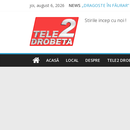
Skip
joi, august 6, 2026
NEWS
„DRAGOSTE ÎN FĂURAR”
to
NOUL COD RUTIER A INT
content
MII DE ȚIGARETE DE CO
Stirile incep cu noi !
BĂUT, DROGAT ȘI FĂRĂ 
SPRIJIN FINANCIAR PEN
ACASĂ
LOCAL
DESPRE
TELE2 DRO