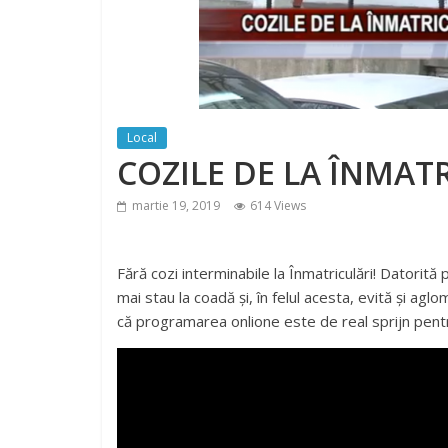
Local
COZILE DE LA ÎNMATR
martie 19, 2019
614 Views
Fără cozi interminabile la Înmatriculări! Datorită 
mai stau la coadă și, în felul acesta, evită și aglo
că programarea onlione este de real sprijn pentr