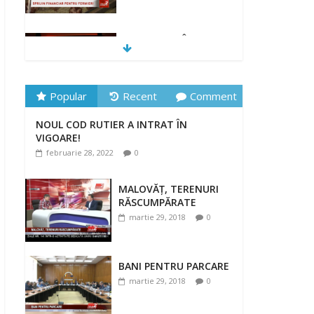
„DRAGOSTE ÎN
FĂURAR”
februarie 23, 2022
Popular
Recent
Comment
NOUL COD RUTIER A INTRAT ÎN
NOUL COD RUTIER A INTRAT ÎN
VIGOARE!
VIGOARE!
februarie 28, 2022
0
februarie 28, 2022
0
MALOVĂȚ, TERENURI
RĂSCUMPĂRATE
martie 29, 2018
0
BANI PENTRU PARCARE
martie 29, 2018
0