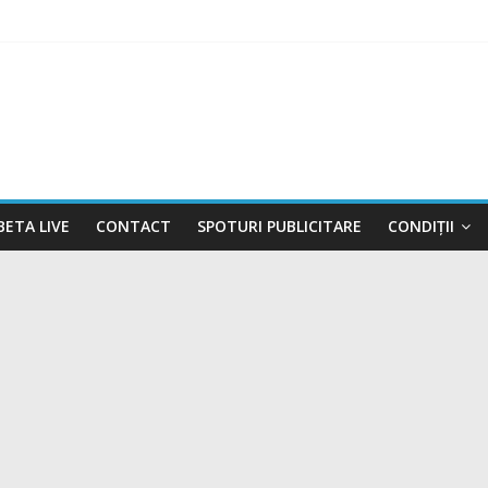
RAT ÎN VIGOARE!
NTRABANDĂ, CONFISCATE DE POLIȚIȘTI
PERMIS, LA VOLAN
TRU FERMIERI
BETA LIVE
CONTACT
SPOTURI PUBLICITARE
CONDIȚII