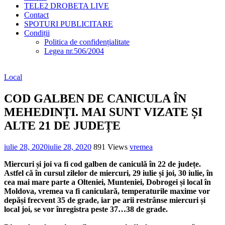
TELE2 DROBETA LIVE
Contact
SPOTURI PUBLICITARE
Condiții
Politica de confidențialitate
Legea nr.506/2004
Local
COD GALBEN DE CANICULA ÎN
MEHEDINȚI. MAI SUNT VIZATE ȘI
ALTE 21 DE JUDEȚE
iulie 28, 2020
iulie 28, 2020
891 Views
vremea
Miercuri și joi va fi cod galben de caniculă în 22 de județe.
Astfel că în cursul zilelor de miercuri, 29 iulie și joi, 30 iulie, în
cea mai mare parte a Olteniei, Munteniei, Dobrogei și local în
Moldova, vremea va fi caniculară, temperaturile maxime vor
depăși frecvent 35 de grade, iar pe arii restrânse miercuri și
local joi, se vor înregistra peste 37…38 de grade.