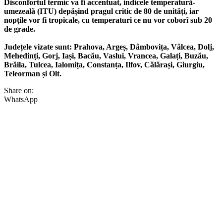
Disconfortul termic va fi accentuat, indicele temperatură-
umezeală (ITU) depășind pragul critic de 80 de unități, iar
nopțile vor fi tropicale, cu temperaturi ce nu vor coborî sub 20
de grade.
Județele vizate sunt: Prahova, Argeș, Dâmbovița, Vâlcea, Dolj,
Mehedinți, Gorj, Iași, Bacău, Vaslui, Vrancea, Galați, Buzău,
Brăila, Tulcea, Ialomița, Constanța, Ilfov, Călărași, Giurgiu,
Teleorman și Olt.
Share on:
WhatsApp