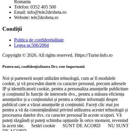
Romania
Telefon: 0352 405 500
Email: info@tele2drobeta.ro
Website: tele2drobeta.ro
Condiții
Politica de confidențialitate
Legea nr.506/2004
Copyright © 2026. All rights reserved. Https://Turist-Info.ro
Pentru noi, confidențialitatea Dvs. este importantă
Noi și partenerii noștri utilizăm tehnologii, cum ar fi modulele
cookie, și vă procesăm datele cu caracter personal, precum adresele
IP și identificatorii cookie, pentru a personaliza anunțurile publicitare
și conținutul în funcție de interesele dvs., pentru a măsura eficiența
anunțurilor și a conținutului și pentru a obține informații despre
publicul care a văzut anunțurile și conținutul. Faceți clic mai jos
pentru a vă da consimțământul privind utilizarea acestei tehnologii și
procesarea datelor dvs. cu caracter personal în aceste scopuri. Vă
puteți răzgândi și puteți schimba opțiunile în orice moment, revenind
la acest site.
Setări cookie
SUNT DE ACORD
NU SUNT
DE ACORD