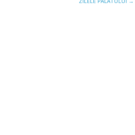
ZILELE PALATULUI
→