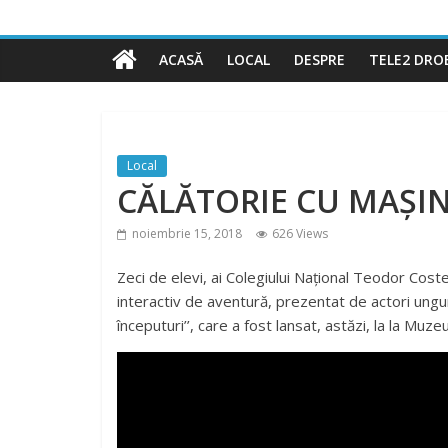
ACASĂ
LOCAL
DESPRE
TELE2 DRO
Local
CĂLĂTORIE CU MAȘI
noiembrie 15, 2018
626 Views
Zeci de elevi, ai Colegiului Național Teodor Costes
interactiv de aventură, prezentat de actori unguri.
începuturi’’, care a fost lansat, astăzi, la la Muzeu