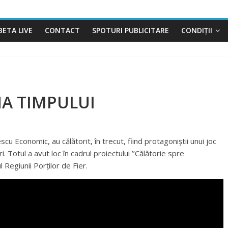
BETA LIVE
CONTACT
SPOTURI PUBLICITARE
CONDIȚII
NA TIMPULUI
cu Economic, au călătorit, în trecut, fiind protagoniștii unui joc
 Totul a avut loc în cadrul proiectului ’’Călătorie spre
l Regiunii Porților de Fier.