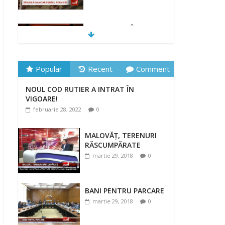
„DRAGOSTE ÎN
FĂURAR”
februarie 23, 2022
Popular
Recent
Comment
NOUL COD RUTIER A INTRAT ÎN
NOUL COD RUTIER A INTRAT ÎN
VIGOARE!
VIGOARE!
februarie 28, 2022
0
februarie 28, 2022
0
MALOVĂȚ, TERENURI
RĂSCUMPĂRATE
martie 29, 2018
0
BANI PENTRU PARCARE
martie 29, 2018
0