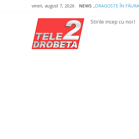
Skip
vineri, august 7, 2026
NEWS
„DRAGOSTE ÎN FĂURA
to
NOUL COD RUTIER A 
content
MII DE ȚIGARETE DE
Stirile incep cu noi !
BĂUT, DROGAT ȘI FĂ
SPRIJIN FINANCIAR P