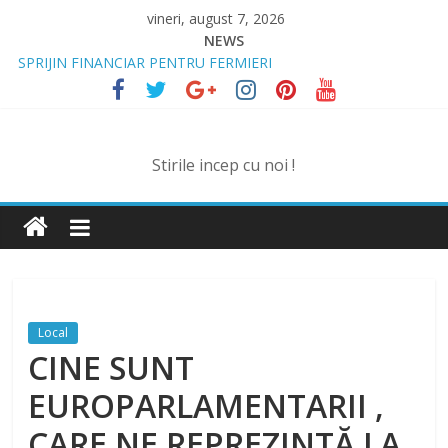
Skip
vineri, august 7, 2026
to
NEWS
content
SPRIJIN FINANCIAR PENTRU FERMIERI
„DRAGOSTE ÎN FĂURAR”
NOUL COD RUTIER A INTRAT ÎN VIGOARE!
MII DE ȚIGARETE DE CONTRABANDĂ, CONFISCATE DE
POLIȚIȘTI
Stirile incep cu noi !
BĂUT, DROGAT ȘI FĂRĂ PERMIS, LA VOLAN
Local
CINE SUNT
EUROPARLAMENTARII ,
CARE NE REPREZINTĂ LA