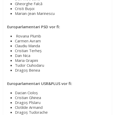
Gheorghe Falcă
Cristi Buşoi
Marian-Jean Marinescu ​
Europarlamentari PSD vor fi:
Rovana Plumb
Carmen Avram
Claudiu Manda
Cristian Terheş
Dan Nica
Maria Grapini
Tudor Ciuhodaru
Dragoş Benea
Europarlamentari USR&PLUS vor fi:
Dacian Cioloş
Cristian Ghinea
Dragoş Pîslaru
Clotilde Armand
Dragoş Tudorache