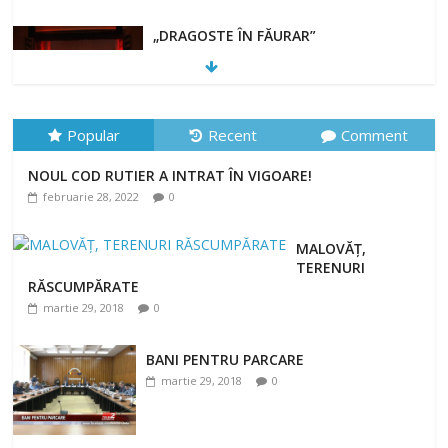
„DRAGOSTE ÎN FĂURAR”
februarie 23, 2022
Popular
Recent
Comment
NOUL COD RUTIER A INTRAT ÎN VIGOARE!
NOUL COD RUTIER A INTRAT ÎN VIGOARE!
februarie 28, 2022
0
februarie 28, 2022
0
MALOVĂȚ,
TERENURI
RĂSCUMPĂRATE
martie 29, 2018
0
BANI PENTRU PARCARE
martie 29, 2018
0