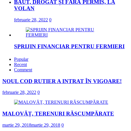
BĂUT, DROGAT ȘI FĂRĂ PERMIS, LA
VOLAN
februarie 28, 2022
0
SPRIJIN FINANCIAR PENTRU FERMIERI
februarie 23, 2022
Popular
Recent
Comment
„DRAGOSTE ÎN FĂURAR”
NOUL COD RUTIER A INTRAT ÎN VIGOARE!
februarie 23, 2022
februarie 28, 2022
0
NOUL COD RUTIER A INTRAT ÎN
VIGOARE!
MALOVĂȚ, TERENURI RĂSCUMPĂRATE
februarie 28, 2022
0
martie 29, 2018
martie 29, 2018
0