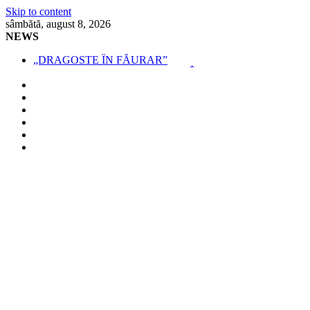
Skip to content
sâmbătă, august 8, 2026
NEWS
„DRAGOSTE ÎN FĂURAR”
NOUL COD RUTIER A INTRAT ÎN VIGOARE!
MII DE ȚIGARETE DE CONTRABANDĂ,
CONFISCATE DE POLIȚIȘTI
BĂUT, DROGAT ȘI FĂRĂ PERMIS, LA VOLAN
SPRIJIN FINANCIAR PENTRU FERMIERI