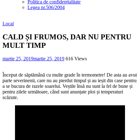
Politica de confidențialitate
Legea nr.506/2004
Local
CALD ȘI FRUMOS, DAR NU PENTRU
MULT TIMP
martie 25, 2019
martie 25, 2019
616 Views
Început de săptămână cu multe grade în termometre! De asta au avut
parte severinenii, care nu au pierdut timpul și au ieșit din case pentru
a se bucura de razele soarelui. Veștile însă nu sunt la fel de bune și
pentru zilele următoare, când sunt anunțate ploi și temperaturi
scăzute.