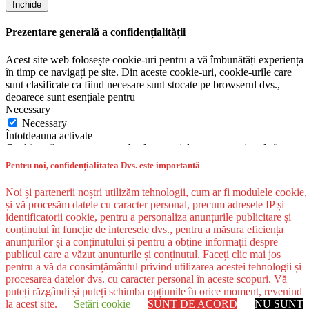
Închide
Prezentare generală a confidențialității
Acest site web folosește cookie-uri pentru a vă îmbunătăți experiența
în timp ce navigați pe site. Din aceste cookie-uri, cookie-urile care
sunt clasificate ca fiind necesare sunt stocate pe browserul dvs.,
deoarece sunt esențiale pentru
Necessary
Necessary
Întotdeauna activate
Cookie-urile necesare sunt absolut esențiale pentru ca site-ul să
funcționeze corect. Această categorie include numai cookie-uri care
Pentru noi, confidențialitatea Dvs. este importantă
asigură funcționalități de bază și caracteristici de securitate ale site-
ului. Aceste cookie-uri nu stochează nicio informație personală.
Noi și partenerii noștri utilizăm tehnologii, cum ar fi modulele cookie,
Non-necessary
și vă procesăm datele cu caracter personal, precum adresele IP și
Non-necessary
identificatorii cookie, pentru a personaliza anunțurile publicitare și
Orice cookie-uri care nu pot fi deosebit de necesare pentru
conținutul în funcție de interesele dvs., pentru a măsura eficiența
funcționarea site-ului web și sunt utilizate special pentru colectarea
anunțurilor și a conținutului și pentru a obține informații despre
datelor cu caracter personal ale utilizatorului prin intermediul
publicul care a văzut anunțurile și conținutul. Faceți clic mai jos
analizelor, anunțurilor și al altor conținuturi încorporate sunt
pentru a vă da consimțământul privind utilizarea acestei tehnologii și
denumite cookie-uri inutile. Este obligatoriu să obțineți
procesarea datelor dvs. cu caracter personal în aceste scopuri. Vă
consimțământul utilizatorului înainte de a rula aceste cookie-uri pe
puteți răzgândi și puteți schimba opțiunile în orice moment, revenind
site-ul dvs. web.
la acest site.
Setări cookie
SUNT DE ACORD
NU SUNT