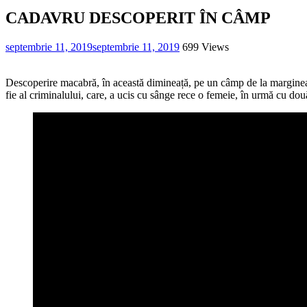
CADAVRU DESCOPERIT ÎN CÂMP
septembrie 11, 2019
septembrie 11, 2019
699 Views
Descoperire macabră, în această dimineață, pe un câmp de la marginea o
fie al criminalului, care, a ucis cu sânge rece o femeie, în urmă cu do