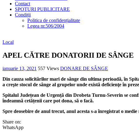
Contact
SPOTURI PUBLICITARE
Condiții
Politica de confidențialitate
Legea nr.506/2004
Local
APEL CĂTRE DONATORII DE SÂNGE
ianuarie 13, 2021
557 Views
DONARE DE SÂNGE
Din cauza solicitărilor mari de sânge din ultima perioadă, în Spi
a creşte stocul de sânge al grupelor unde există deficienţe în preze
Spitalul Județean de Urgență din Drobeta Turnu-Severin se confrunt
îndeamnă cetățenii care pot dona, să o facă.
Spre deosebire de anul trecut, anul acesta s-a înregistrat o medi
Share on:
WhatsApp