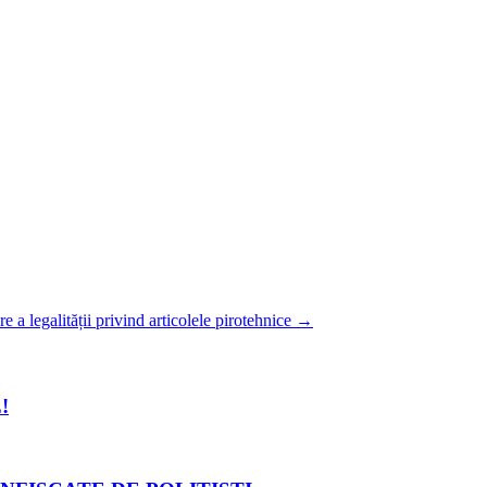
 a legalității privind articolele pirotehnice
→
!