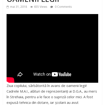
mai 31, 2018
655 Views
0 Comments
Ziua copilului, sărbătorită în avans de oamenii legii!
Cadrele M.A.I., alături de reprezentanți ai D.G.A., au mers
în Strehaia, pentru a le face o supriză celor mici. A fost
expusă tehnica din dotare, iar școlarii au avut