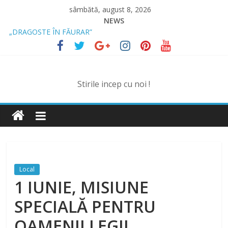
Skip
sâmbătă, august 8, 2026
to
NEWS
content
„DRAGOSTE ÎN FĂURAR”
NOUL COD RUTIER A INTRAT ÎN VIGOARE!
MII DE ȚIGARETE DE CONTRABANDĂ, CONFISCATE DE
POLIȚIȘTI
BĂUT, DROGAT ȘI FĂRĂ PERMIS, LA VOLAN
Stirile incep cu noi !
SPRIJIN FINANCIAR PENTRU FERMIERI
Local
1 IUNIE, MISIUNE
SPECIALĂ PENTRU
OAMENII LEGII