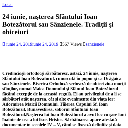
Local
24 iunie, naşterea Sfântului Ioan
Botezătorul sau Sânzienele. Tradiții și
obiceiuri
iunie 24, 2019
iunie 24, 2019
567 Views
sanzienele
Credincioşii ortodocşi sărbătoresc, astăzi, 24 iunie, naşterea
Sfântului Ioan Botezatorul, cunoscută în popor şi ca Drăgaica
sau Sânzienele. Biserica Ortodoxă serbează de obicei ziua morţii
sfinţilor, numai Maica Domnului şi Sfântul Ioan Botezătorul
făcând excepţie de la această regulă. Ei au privilegiul de a li se
sărbători atât naşterea, cât şi alte evenimente din viaţa lor:
Adormirea Maicii Domnului, Tăierea Capului Sf. Ioan
Botezătorul, Bunăvestirea, soborul Sfântului Ioan
Botezătorul.Naşterea lui Ioan Botezătorul a avut loc cu şase luni
înainte de cea a lui lisus Hristos. Sărbătoarea apare atestată
documentar în secolele IV – V, când se fixează definitiv şi data