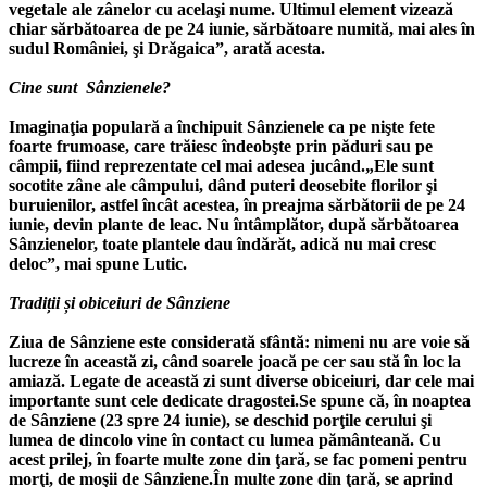
vegetale ale zânelor cu acelaşi nume. Ultimul element vizează
chiar sărbătoarea de pe 24 iunie, sărbătoare numită, mai ales în
sudul României, şi Drăgaica”, arată acesta.
Cine sunt Sânzienele?
Imaginaţia populară a închipuit Sânzienele ca pe nişte fete
foarte frumoase, care trăiesc îndeobşte prin păduri sau pe
câmpii, fiind reprezentate cel mai adesea jucând.„Ele sunt
socotite zâne ale câmpului, dând puteri deosebite florilor şi
buruienilor, astfel încât acestea, în preajma sărbătorii de pe 24
iunie, devin plante de leac. Nu întâmplător, după sărbătoarea
Sânzienelor, toate plantele dau îndărăt, adică nu mai cresc
deloc”, mai spune Lutic.
Tradiții și obiceiuri de Sânziene
Ziua de Sânziene este considerată sfântă: nimeni nu are voie să
lucreze în această zi, când soarele joacă pe cer sau stă în loc la
amiază. Legate de această zi sunt diverse obiceiuri, dar cele mai
importante sunt cele dedicate dragostei.Se spune că, în noaptea
de Sânziene (23 spre 24 iunie), se deschid porţile cerului şi
lumea de dincolo vine în contact cu lumea pământeană. Cu
acest prilej, în foarte multe zone din ţară, se fac pomeni pentru
morţi, de moşii de Sânziene.În multe zone din ţară, se aprind