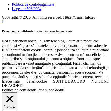
Politica de confidențialitate
Legea nr.506/2004
Copyright © 2026. All rights reserved. Https://Turist-Info.ro
Pentru noi, confidențialitatea Dvs. este importantă
Noi și partenerii noștri utilizăm tehnologii, cum ar fi modulele
cookie, și vă procesăm datele cu caracter personal, precum adresele
IP și identificatorii cookie, pentru a personaliza anunțurile publicitare
și conținutul în funcție de interesele dvs., pentru a măsura eficiența
anunțurilor și a conținutului și pentru a obține informații despre
publicul care a văzut anunțurile și conținutul. Faceți clic mai jos
pentru a vă da consimțământul privind utilizarea acestei tehnologii și
procesarea datelor dvs. cu caracter personal în aceste scopuri. Vă
puteți răzgândi și puteți schimba opțiunile în orice moment, revenind
la acest site.
Setări cookie
SUNT DE ACORD
NU SUNT
DE ACORD
Politica de confidențialitate și cookie-uri
Închide