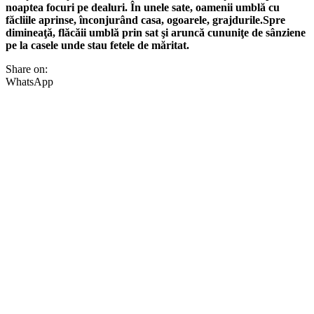
noaptea focuri pe dealuri. În unele sate, oamenii umblă cu
făcliile aprinse, înconjurând casa, ogoarele, grajdurile.Spre
dimineaţă, flăcăii umblă prin sat şi aruncă cununiţe de sânziene
pe la casele unde stau fetele de măritat.
Share on:
WhatsApp