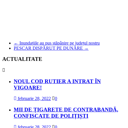
←
Inundațiile au pus stăpânire pe județul nostru
PESCAR DISPĂRUT PE DUNĂRE
→
ACTUALITATE
NOUL COD RUTIER A INTRAT ÎN
VIGOARE!
februarie 28, 2022
0
MII DE ȚIGARETE DE CONTRABANDĂ,
CONFISCATE DE POLIȚIȘTI
februarie 28, 2022
0