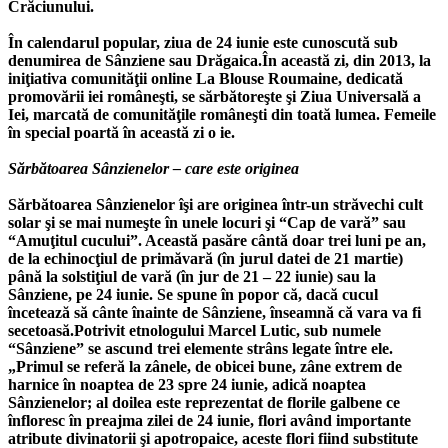
Crăciunului.
În calendarul popular, ziua de 24 iunie este cunoscută sub
denumirea de Sânziene sau Drăgaica.În această zi, din 2013, la
iniţiativa comunităţii online La Blouse Roumaine, dedicată
promovării iei româneşti, se sărbătoreşte şi Ziua Universală a
Iei, marcată de comunităţile româneşti din toată lumea. Femeile
în special poartă în această zi o ie.
Sărbătoarea Sânzienelor – care este originea
Sărbătoarea Sânzienelor îşi are originea într-un străvechi cult
solar şi se mai numeşte în unele locuri şi “Cap de vară” sau
“Amuţitul cucului”. Această pasăre cântă doar trei luni pe an,
de la echinocţiul de primăvară (în jurul datei de 21 martie)
până la solstiţiul de vară (în jur de 21 – 22 iunie) sau la
Sânziene, pe 24 iunie. Se spune în popor că, dacă cucul
încetează să cânte înainte de Sânziene, înseamnă că vara va fi
secetoasă.Potrivit etnologului Marcel Lutic, sub numele
“Sânziene” se ascund trei elemente strâns legate între ele.
„Primul se referă la zânele, de obicei bune, zâne extrem de
harnice în noaptea de 23 spre 24 iunie, adică noaptea
Sânzienelor; al doilea este reprezentat de florile galbene ce
înfloresc în preajma zilei de 24 iunie, flori având importante
atribute divinatorii şi apotropaice, aceste flori fiind substitute