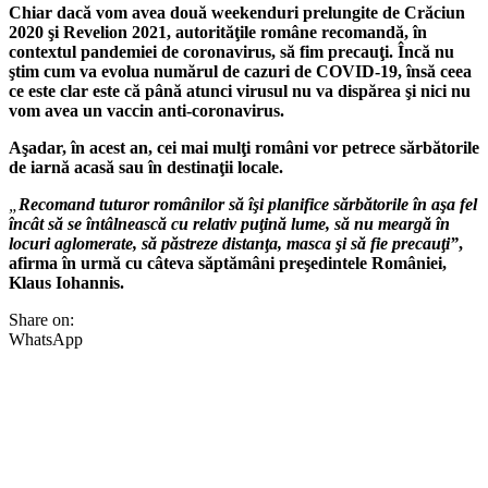
Chiar dacă vom avea două weekenduri prelungite de Crăciun
2020 şi Revelion 2021, autorităţile române recomandă, în
contextul pandemiei de coronavirus, să fim precauţi. Încă nu
ştim cum va evolua numărul de cazuri de COVID-19, însă ceea
ce este clar este că până atunci virusul nu va dispărea şi nici nu
vom avea un vaccin anti-coronavirus.
Aşadar, în acest an, cei mai mulţi români vor petrece sărbătorile
de iarnă acasă sau în destinaţii locale.
„
Recomand tuturor românilor să îşi planifice sărbătorile în aşa fel
încât să se întâlnească cu relativ puţină lume, să nu meargă în
locuri aglomerate, să păstreze distanţa, masca şi să fie precauţi”
,
afirma în urmă cu câteva săptămâni preşedintele României,
Klaus Iohannis.
Share on:
WhatsApp