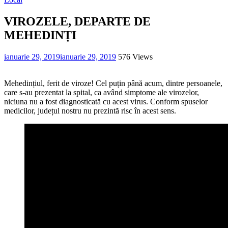
VIROZELE, DEPARTE DE
MEHEDINȚI
ianuarie 29, 2019
ianuarie 29, 2019
576 Views
Mehedințiul, ferit de viroze! Cel puțin până acum, dintre persoanele,
care s-au prezentat la spital, ca având simptome ale virozelor,
niciuna nu a fost diagnosticată cu acest virus. Conform spuselor
medicilor, județul nostru nu prezintă risc în acest sens.