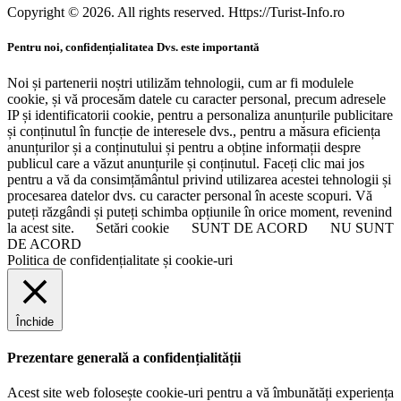
Copyright © 2026. All rights reserved. Https://Turist-Info.ro
Pentru noi, confidențialitatea Dvs. este importantă
Noi și partenerii noștri utilizăm tehnologii, cum ar fi modulele
cookie, și vă procesăm datele cu caracter personal, precum adresele
IP și identificatorii cookie, pentru a personaliza anunțurile publicitare
și conținutul în funcție de interesele dvs., pentru a măsura eficiența
anunțurilor și a conținutului și pentru a obține informații despre
publicul care a văzut anunțurile și conținutul. Faceți clic mai jos
pentru a vă da consimțământul privind utilizarea acestei tehnologii și
procesarea datelor dvs. cu caracter personal în aceste scopuri. Vă
puteți răzgândi și puteți schimba opțiunile în orice moment, revenind
la acest site.
Setări cookie
SUNT DE ACORD
NU SUNT
DE ACORD
Politica de confidențialitate și cookie-uri
Închide
Prezentare generală a confidențialității
Acest site web folosește cookie-uri pentru a vă îmbunătăți experiența