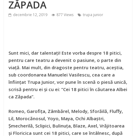
ZĂPADA
decembrie 12, 2019
877 Views
trupa junior
Sunt mici, dar talentați! Este vorba despre 18 pitici,
pentru care teatru a devenit o pasiune, o parte din
viață. Mai mult, din dragoste pentru teatru, aceștia,
sub coordonarea Manuelei Vasilescu, cea care a
înființat Trupa Junior, vor pune în scenă o piesă unică,
scrisă pentru ei și cu ei: ’’Cei 18 pitici în căutarea Albei
ca Zăpada’’.
Romeo, Garofița, Zâmbărel, Melody, Sforăilă, Fluffy,
Lil, Morocănosul, Yoyo, Maya, Ochi Albaștri,
Șmecherilă, Sclipici, Bulinuța, Blaze, Axel, Vrăjitoarea
și Floricica sunt cei 18 pitici, care se întâlnesc, după