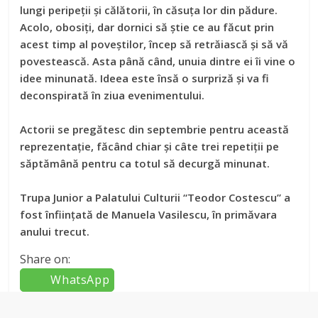
lungi peripeții și călătorii, în căsuța lor din pădure.
Acolo, obosiți, dar dornici să știe ce au făcut prin
acest timp al poveștilor, încep să retrăiască și să vă
povestească. Asta până când, unuia dintre ei îi vine o
idee minunată. Ideea este însă o surpriză și va fi
deconspirată în ziua evenimentului.
Actorii se pregătesc din septembrie pentru această
reprezentație, făcând chiar și câte trei repetiții pe
săptămână pentru ca totul să decurgă minunat.
Trupa Junior a Palatului Culturii “Teodor Costescu” a
fost înființată de Manuela Vasilescu, în primăvara
anului trecut.
Share on:
WhatsApp