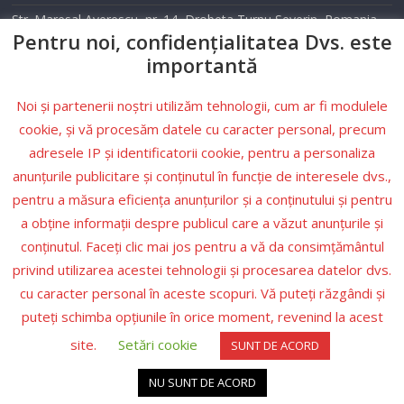
Str. Maresal Averescu, nr. 14, Drobeta Turnu Severin, Romania
Pentru noi, confidențialitatea Dvs. este
Telefon: 0352 405 500
importantă
Email: info@tele2drobeta.ro
Noi și partenerii noștri utilizăm tehnologii, cum ar fi modulele
Website: tele2drobeta.ro
cookie, și vă procesăm datele cu caracter personal, precum
adresele IP și identificatorii cookie, pentru a personaliza
Condiții
anunțurile publicitare și conținutul în funcție de interesele dvs.,
pentru a măsura eficiența anunțurilor și a conținutului și pentru
Politica de
a obține informații despre publicul care a văzut anunțurile și
confidențialitate
conținutul. Faceți clic mai jos pentru a vă da consimțământul
Legea nr.506/2004
privind utilizarea acestei tehnologii și procesarea datelor dvs.
cu caracter personal în aceste scopuri. Vă puteți răzgândi și
puteți schimba opțiunile în orice moment, revenind la acest
site.
Setări cookie
SUNT DE ACORD
Copyright © 2026. All rights reserved. Https://Turist-Info.ro
NU SUNT DE ACORD