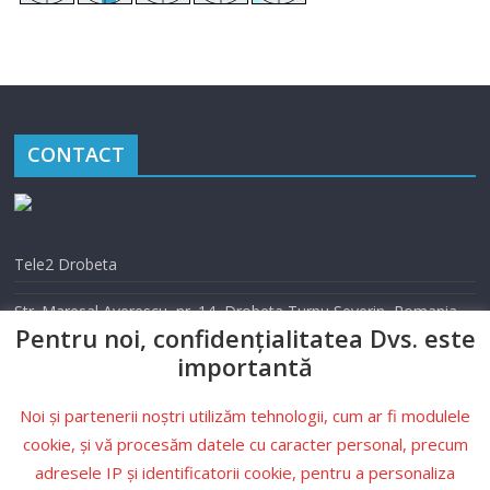
CONTACT
Tele2 Drobeta
Str. Maresal Averescu, nr. 14, Drobeta Turnu Severin, Romania
Pentru noi, confidențialitatea Dvs. este
Telefon: 0352 405 500
importantă
Email: info@tele2drobeta.ro
Noi și partenerii noștri utilizăm tehnologii, cum ar fi modulele
Website: tele2drobeta.ro
cookie, și vă procesăm datele cu caracter personal, precum
adresele IP și identificatorii cookie, pentru a personaliza