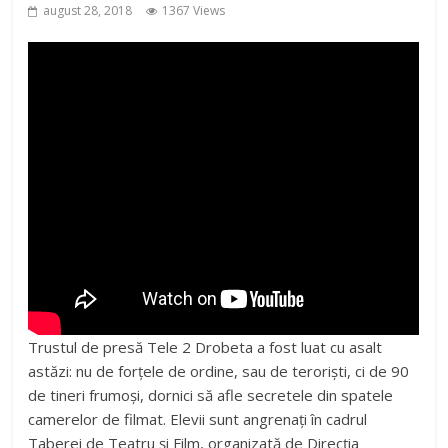
august 28, 2018
1367 Views
Trustul de presă Tele 2 Drobeta a fost luat cu asalt
astăzi: nu de forţele de ordine, sau de terorişti, ci de 90
de tineri frumoşi, dornici să afle secretele din spatele
camerelor de filmat. Elevii sunt angrenaţi în cadrul
Taberei de Teatru şi Film, organizată de Direcţia