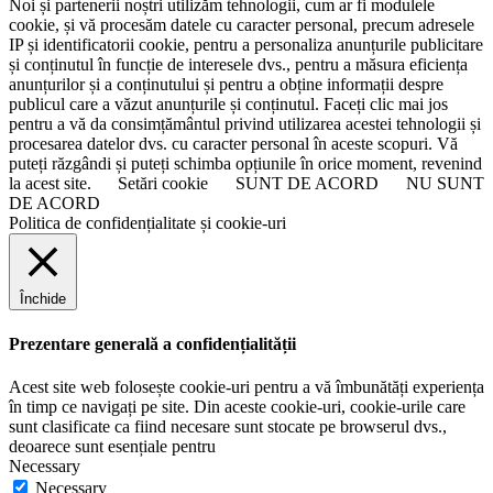
Noi și partenerii noștri utilizăm tehnologii, cum ar fi modulele
cookie, și vă procesăm datele cu caracter personal, precum adresele
IP și identificatorii cookie, pentru a personaliza anunțurile publicitare
și conținutul în funcție de interesele dvs., pentru a măsura eficiența
anunțurilor și a conținutului și pentru a obține informații despre
publicul care a văzut anunțurile și conținutul. Faceți clic mai jos
pentru a vă da consimțământul privind utilizarea acestei tehnologii și
procesarea datelor dvs. cu caracter personal în aceste scopuri. Vă
puteți răzgândi și puteți schimba opțiunile în orice moment, revenind
la acest site.
Setări cookie
SUNT DE ACORD
NU SUNT
DE ACORD
Politica de confidențialitate și cookie-uri
Închide
Prezentare generală a confidențialității
Acest site web folosește cookie-uri pentru a vă îmbunătăți experiența
în timp ce navigați pe site. Din aceste cookie-uri, cookie-urile care
sunt clasificate ca fiind necesare sunt stocate pe browserul dvs.,
deoarece sunt esențiale pentru
Necessary
Necessary