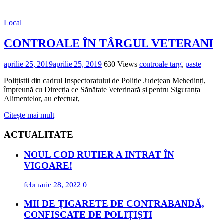
Local
CONTROALE ÎN TÂRGUL VETERANI
aprilie 25, 2019
aprilie 25, 2019
630 Views
controale targ
,
paste
Polițiștii din cadrul Inspectoratului de Poliție Județean Mehedinți,
împreună cu Direcția de Sănătate Veterinară și pentru Siguranța
Alimentelor, au efectuat,
Citește mai mult
ACTUALITATE
NOUL COD RUTIER A INTRAT ÎN
VIGOARE!
februarie 28, 2022
0
MII DE ȚIGARETE DE CONTRABANDĂ,
CONFISCATE DE POLIȚIȘTI