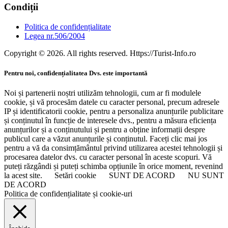
Condiții
Politica de confidențialitate
Legea nr.506/2004
Copyright © 2026. All rights reserved. Https://Turist-Info.ro
Pentru noi, confidențialitatea Dvs. este importantă
Noi și partenerii noștri utilizăm tehnologii, cum ar fi modulele
cookie, și vă procesăm datele cu caracter personal, precum adresele
IP și identificatorii cookie, pentru a personaliza anunțurile publicitare
și conținutul în funcție de interesele dvs., pentru a măsura eficiența
anunțurilor și a conținutului și pentru a obține informații despre
publicul care a văzut anunțurile și conținutul. Faceți clic mai jos
pentru a vă da consimțământul privind utilizarea acestei tehnologii și
procesarea datelor dvs. cu caracter personal în aceste scopuri. Vă
puteți răzgândi și puteți schimba opțiunile în orice moment, revenind
la acest site.
Setări cookie
SUNT DE ACORD
NU SUNT
DE ACORD
Politica de confidențialitate și cookie-uri