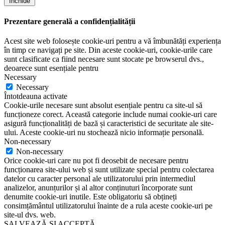
Închide
Prezentare generală a confidențialității
Acest site web folosește cookie-uri pentru a vă îmbunătăți experiența
în timp ce navigați pe site. Din aceste cookie-uri, cookie-urile care
sunt clasificate ca fiind necesare sunt stocate pe browserul dvs.,
deoarece sunt esențiale pentru
Necessary
Necessary
Întotdeauna activate
Cookie-urile necesare sunt absolut esențiale pentru ca site-ul să
funcționeze corect. Această categorie include numai cookie-uri care
asigură funcționalități de bază și caracteristici de securitate ale site-
ului. Aceste cookie-uri nu stochează nicio informație personală.
Non-necessary
Non-necessary
Orice cookie-uri care nu pot fi deosebit de necesare pentru
funcționarea site-ului web și sunt utilizate special pentru colectarea
datelor cu caracter personal ale utilizatorului prin intermediul
analizelor, anunțurilor și al altor conținuturi încorporate sunt
denumite cookie-uri inutile. Este obligatoriu să obțineți
consimțământul utilizatorului înainte de a rula aceste cookie-uri pe
site-ul dvs. web.
SALVEAZĂ ȘI ACCEPTĂ