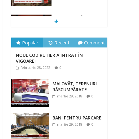
„DRAGOSTE ÎN
FĂURAR”
februarie 23, 2022
Popular
Recent
Comment
NOUL COD RUTIER A INTRAT ÎN
NOUL COD RUTIER A INTRAT ÎN
VIGOARE!
VIGOARE!
februarie 28, 2022
0
februarie 28, 2022
0
MALOVĂȚ, TERENURI
RĂSCUMPĂRATE
martie 29, 2018
0
BANI PENTRU PARCARE
martie 29, 2018
0