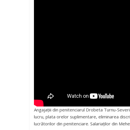
Angajațiii din penitenciarul Drobeta Turnu-Severin
lucru, plata orelor suplimentare, eliminarea discr
lucrătorilor din penitenciare. Salariaților din Mehed