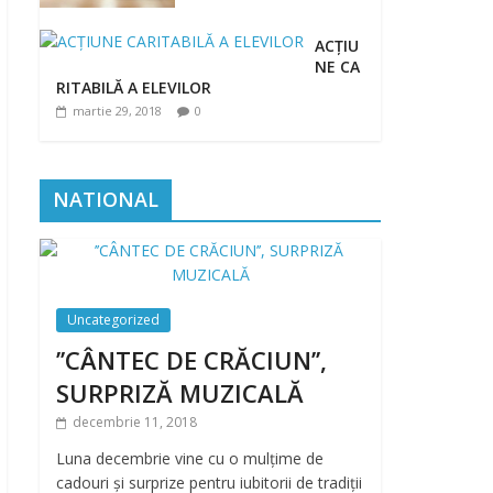
ACȚIU
NE CA
RITABILĂ A ELEVILOR
martie 29, 2018
0
NATIONAL
Uncategorized
’’CÂNTEC DE CRĂCIUN’’,
SURPRIZĂ MUZICALĂ
decembrie 11, 2018
Luna decembrie vine cu o mulțime de
cadouri și surprize pentru iubitorii de tradiții