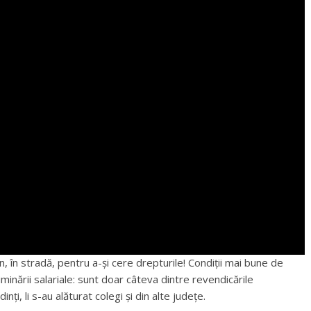
, în stradă, pentru a-și cere drepturile! Condiții mai bune de
iminării salariale: sunt doar câteva dintre revendicările
inți, li s-au alăturat colegi și din alte județe.