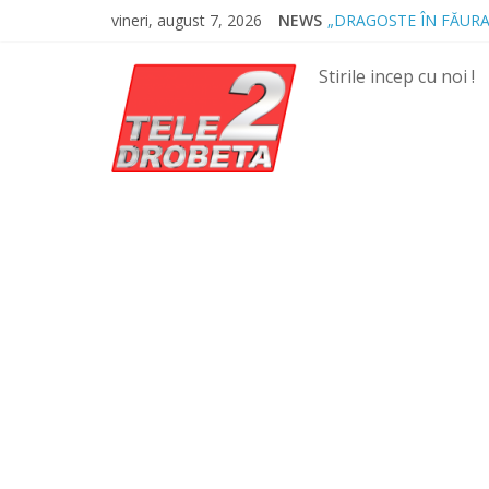
Skip
vineri, august 7, 2026
NEWS
„DRAGOSTE ÎN FĂURA
to
NOUL COD RUTIER A 
content
MII DE ȚIGARETE DE
Stirile incep cu noi !
BĂUT, DROGAT ȘI FĂ
SPRIJIN FINANCIAR P