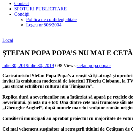
Contact
SPOTURI PUBLICITARE
Condiții
Politica de confidențialitate
Legea nr.506/2004
Local
ȘTEFAN POPA POPA’S NU MAI E CE
iulie 30, 2019
iulie 30, 2019
698 Views
stefan popa popa.s
Caricaturistul Stefan Popa Popa’s a reușit să își atragă și oprobriu
invitat la emisiunea moderată de istoricul Tiberiu Ciobanu, la TV 
„au stricat echilibrul cultural din Timișoara”.
Replica dură a severinenilor nu a întârziat să apară pe rețelele de s
Severinului. Și asta nu e tot! Una dintre cele mai frumoase săli 
„Gheorghe Anghel”, după numele marelui sculptor român origina
Consilierii municipali au aprobat proiectul cu majoritate de voturi
Cel mai vehement susținător al retragerii titlului de Cetățean de Ono