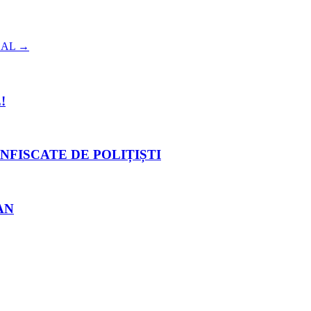
DAL
→
!
NFISCATE DE POLIȚIȘTI
AN