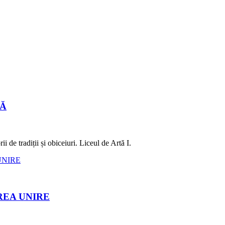
LĂ
 de tradiții și obiceiuri. Liceul de Artă I.
REA UNIRE