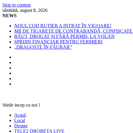
Skip to content
sâmbătă, august 8, 2026
NEWS
NOUL COD RUTIER A INTRAT ÎN VIGOARE!
MII DE ȚIGARETE DE CONTRABANDĂ, CONFISCATE 
BĂUT, DROGAT ȘI FĂRĂ PERMIS, LA VOLAN
SPRIJIN FINANCIAR PENTRU FERMIERI
„DRAGOSTE ÎN FĂURAR”
Stirile incep cu noi !
Acasă
Local
Despre
TELE2 DROBETA LIVE