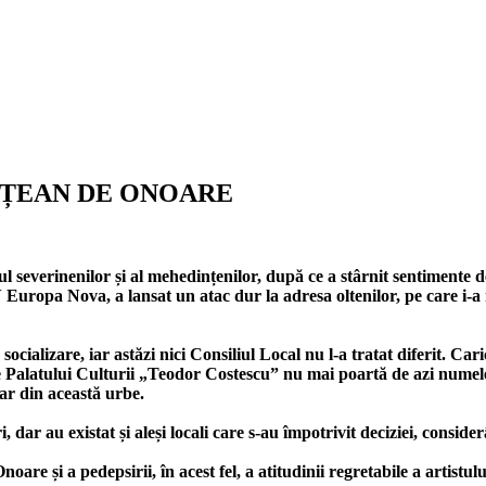
TĂȚEAN DE ONOARE
l severinenilor și al mehedințenilor, după ce a stârnit sentimente de 
Europa Nova, a lansat un atac dur la adresa oltenilor, pe care i-a 
ocializare, iar astăzi nici Consiliul Local nu l-a tratat diferit. Cari
ale Palatului Culturii „Teodor Costescu” nu mai poartă de azi nume
r din această urbe.
, dar au existat și aleși locali care s-au împotrivit deciziei, consid
are și a pedepsirii, în acest fel, a atitudinii regretabile a artistulu