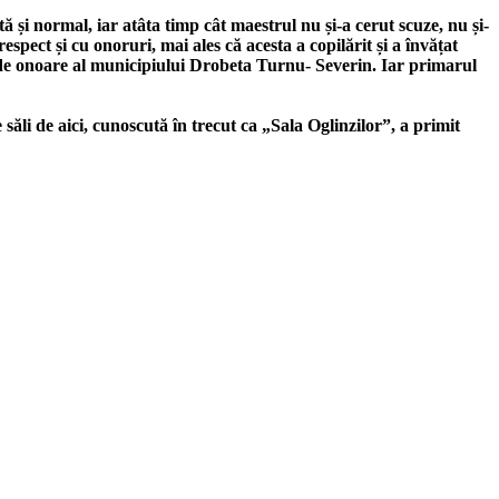
 și normal, iar atâta timp cât maestrul nu și-a cerut scuze, nu și-
spect și cu onoruri, mai ales că acesta a copilărit și a învățat
n de onoare al municipiului Drobeta Turnu- Severin. Iar primarul
ăli de aici, cunoscută în trecut ca „Sala Oglinzilor”, a primit