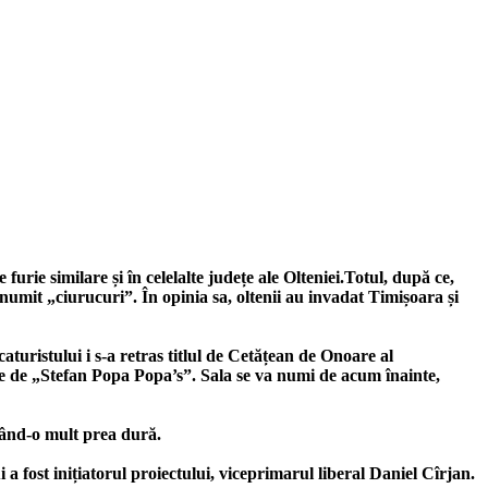
furie similare și în celelalte județe ale Olteniei.Totul, după ce,
numit „ciurucuri”. În opinia sa, oltenii au invadat Timișoara și
caturistului i s-a retras titlul de Cetățean de Onoare al
le de „Stefan Popa Popa’s”. Sala se va numi de acum înainte,
erând-o mult prea dură.
i a fost inițiatorul proiectului, viceprimarul liberal Daniel Cîrjan.