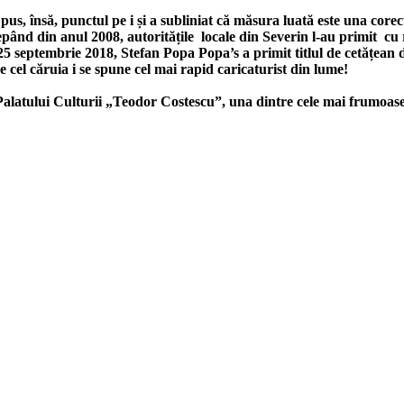
 însă, punctul pe i și a subliniat că măsura luată este una corectă
pând din anul 2008, autoritățile locale din Severin l-au primit cu re
 25 septembrie 2018, Stefan Popa Popa’s a primit titlul de cetățea
de cel căruia i se spune cel mai rapid caricaturist din lume!
 Palatului Culturii „Teodor Costescu”, una dintre cele mai frumoase s