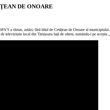
TĂȚEAN DE ONOARE
S a rămas, astăzi, fără titlul de Cetățean de Onoare al municipiului. Ni
de televiziune local din Timișoara față de olteni, numindu-i pe aceștia „ci