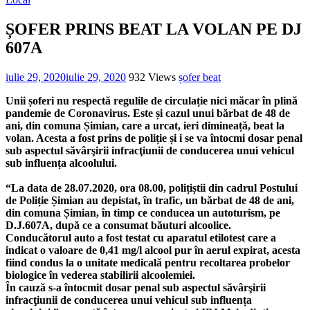
ȘOFER PRINS BEAT LA VOLAN PE DJ
607A
iulie 29, 2020
iulie 29, 2020
932 Views
șofer beat
Unii șoferi nu respectă regulile de circulație nici măcar în plină
pandemie de Coronavirus. Este și cazul unui bărbat de 48 de
ani, din comuna Șimian, care a urcat, ieri dimineață, beat la
volan. Acesta a fost prins de poliție și i se va întocmi dosar penal
sub aspectul săvârşirii infracţiunii de conducerea unui vehicul
sub influența alcoolului.
“La data de 28.07.2020, ora 08.00, polițiștii din cadrul Postului
de Poliție Șimian au depistat, în trafic, un bărbat de 48 de ani,
din comuna Șimian, în timp ce conducea un autoturism, pe
D.J.607A, după ce a consumat băuturi alcoolice.
Conducătorul auto a fost testat cu aparatul etilotest care a
indicat o valoare de 0,41 mg/l alcool pur în aerul expirat, acesta
fiind condus la o unitate medicală pentru recoltarea probelor
biologice în vederea stabilirii alcoolemiei.
În cauză s-a întocmit dosar penal sub aspectul săvârşirii
infracţiunii de conducerea unui vehicul sub influența