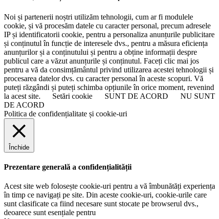
Noi și partenerii noștri utilizăm tehnologii, cum ar fi modulele
cookie, și vă procesăm datele cu caracter personal, precum adresele
IP și identificatorii cookie, pentru a personaliza anunțurile publicitare
și conținutul în funcție de interesele dvs., pentru a măsura eficiența
anunțurilor și a conținutului și pentru a obține informații despre
publicul care a văzut anunțurile și conținutul. Faceți clic mai jos
pentru a vă da consimțământul privind utilizarea acestei tehnologii și
procesarea datelor dvs. cu caracter personal în aceste scopuri. Vă
puteți răzgândi și puteți schimba opțiunile în orice moment, revenind
la acest site.
Setări cookie
SUNT DE ACORD
NU SUNT
DE ACORD
Politica de confidențialitate și cookie-uri
Închide
Prezentare generală a confidențialității
Acest site web folosește cookie-uri pentru a vă îmbunătăți experiența
în timp ce navigați pe site. Din aceste cookie-uri, cookie-urile care
sunt clasificate ca fiind necesare sunt stocate pe browserul dvs.,
deoarece sunt esențiale pentru