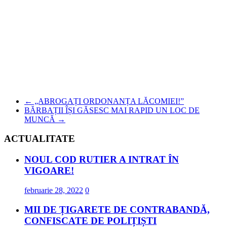
←
„ABROGAȚI ORDONANȚA LĂCOMIEI!”
BĂRBAȚII ÎȘI GĂSESC MAI RAPID UN LOC DE
MUNCĂ
→
ACTUALITATE
NOUL COD RUTIER A INTRAT ÎN
VIGOARE!
februarie 28, 2022
0
MII DE ȚIGARETE DE CONTRABANDĂ,
CONFISCATE DE POLIȚIȘTI