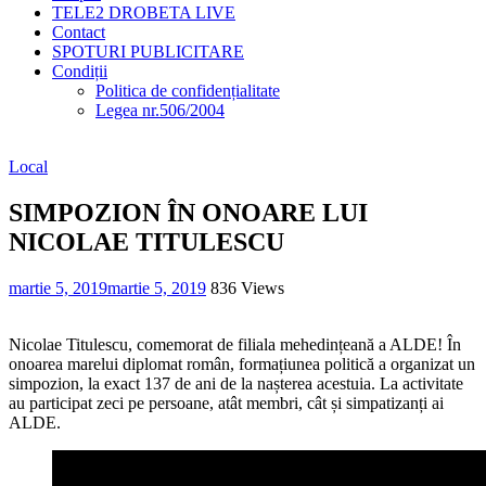
TELE2 DROBETA LIVE
Contact
SPOTURI PUBLICITARE
Condiții
Politica de confidențialitate
Legea nr.506/2004
Local
SIMPOZION ÎN ONOARE LUI
NICOLAE TITULESCU
martie 5, 2019
martie 5, 2019
836 Views
Nicolae Titulescu, comemorat de filiala mehedințeană a ALDE! În
onoarea marelui diplomat român, formațiunea politică a organizat un
simpozion, la exact 137 de ani de la nașterea acestuia. La activitate
au participat zeci pe persoane, atât membri, cât și simpatizanți ai
ALDE.