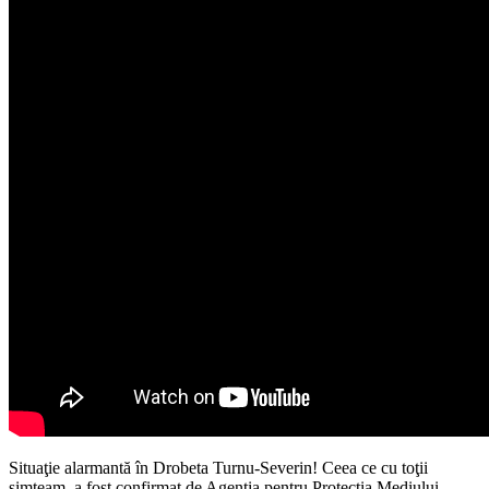
Situaţie alarmantă în Drobeta Turnu-Severin! Ceea ce cu toţii
simţeam, a fost confirmat de Agenţia pentru Protecţia Mediului.