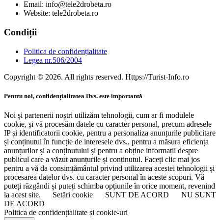
Email: info@tele2drobeta.ro
Website: tele2drobeta.ro
Condiții
Politica de confidențialitate
Legea nr.506/2004
Copyright © 2026. All rights reserved. Https://Turist-Info.ro
Pentru noi, confidențialitatea Dvs. este importantă
Noi și partenerii noștri utilizăm tehnologii, cum ar fi modulele
cookie, și vă procesăm datele cu caracter personal, precum adresele
IP și identificatorii cookie, pentru a personaliza anunțurile publicitare
și conținutul în funcție de interesele dvs., pentru a măsura eficiența
anunțurilor și a conținutului și pentru a obține informații despre
publicul care a văzut anunțurile și conținutul. Faceți clic mai jos
pentru a vă da consimțământul privind utilizarea acestei tehnologii și
procesarea datelor dvs. cu caracter personal în aceste scopuri. Vă
puteți răzgândi și puteți schimba opțiunile în orice moment, revenind
la acest site.
Setări cookie
SUNT DE ACORD
NU SUNT
DE ACORD
Politica de confidențialitate și cookie-uri