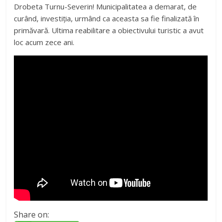
Drobeta Turnu-Severin! Municipalitatea a demarat, de
curând, investiția, urmând ca aceasta sa fie finalizată în
primăvară. Ultima reabilitare a obiectivului turistic a avut
loc acum zece ani.
Share on: