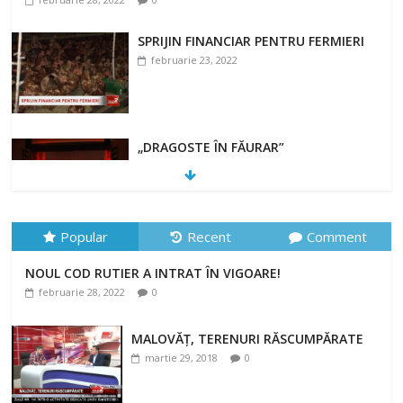
SPRIJIN FINANCIAR PENTRU FERMIERI
februarie 23, 2022
„DRAGOSTE ÎN FĂURAR”
februarie 23, 2022
Popular
Recent
Comment
NOUL COD RUTIER A INTRAT ÎN VIGOARE!
NOUL COD RUTIER A INTRAT ÎN VIGOARE!
februarie 28, 2022
0
februarie 28, 2022
0
MALOVĂȚ, TERENURI RĂSCUMPĂRATE
martie 29, 2018
0