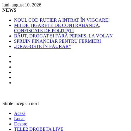
Skip
luni, august 10, 2026
to
NEWS
content
NOUL COD RUTIER A INTRAT ÎN VIGOARE!
MII DE ȚIGARETE DE CONTRABANDĂ,
CONFISCATE DE POLIȚIȘTI
BĂUT, DROGAT ȘI FĂRĂ PERMIS, LA VOLAN
SPRIJIN FINANCIAR PENTRU FERMIERI
„DRAGOSTE ÎN FĂURAR”
Stirile incep cu noi !
Acasă
Local
Despre
TELE2 DROBETA LIVE