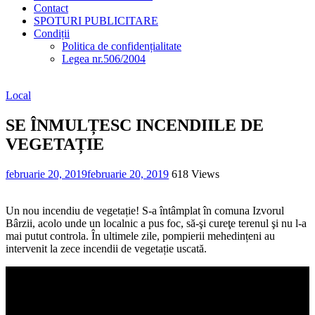
Contact
SPOTURI PUBLICITARE
Condiții
Politica de confidențialitate
Legea nr.506/2004
Local
SE ÎNMULȚESC INCENDIILE DE
VEGETAȚIE
februarie 20, 2019
februarie 20, 2019
618 Views
Un nou incendiu de vegetație! S-a întâmplat în comuna Izvorul
Bârzii, acolo unde un localnic a pus foc, să-şi cureţe terenul şi nu l-a
mai putut controla. În ultimele zile, pompierii mehedințeni au
intervenit la zece incendii de vegetație uscată.