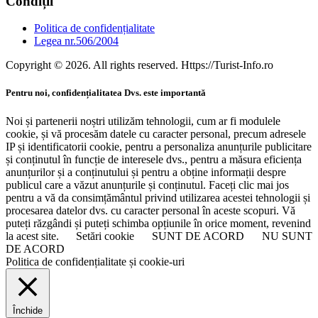
Condiții
Politica de confidențialitate
Legea nr.506/2004
Copyright © 2026. All rights reserved. Https://Turist-Info.ro
Pentru noi, confidențialitatea Dvs. este importantă
Noi și partenerii noștri utilizăm tehnologii, cum ar fi modulele
cookie, și vă procesăm datele cu caracter personal, precum adresele
IP și identificatorii cookie, pentru a personaliza anunțurile publicitare
și conținutul în funcție de interesele dvs., pentru a măsura eficiența
anunțurilor și a conținutului și pentru a obține informații despre
publicul care a văzut anunțurile și conținutul. Faceți clic mai jos
pentru a vă da consimțământul privind utilizarea acestei tehnologii și
procesarea datelor dvs. cu caracter personal în aceste scopuri. Vă
puteți răzgândi și puteți schimba opțiunile în orice moment, revenind
la acest site.
Setări cookie
SUNT DE ACORD
NU SUNT
DE ACORD
Politica de confidențialitate și cookie-uri
Închide