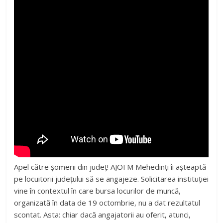
Apel către șomerii din județ! AJOFM Mehedinți îi așteaptă
pe locuitorii județului să se angajeze. Solicitarea instituției
vine în contextul în care bursa locurilor de muncă,
organizată în data de 19 octombrie, nu a dat rezultatul
scontat. Asta: chiar dacă angajatorii au oferit, atunci,