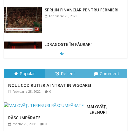
SPRIJIN FINANCIAR PENTRU FERMIERI
februarie 23, 2022
„DRAGOSTE ÎN FĂURAR”
februarie 23, 2022
Popular
Recent
Comment
NOUL COD RUTIER A INTRAT ÎN VIGOARE!
NOUL COD RUTIER A INTRAT ÎN VIGOARE!
februarie 28, 2022
0
februarie 28, 2022
0
MALOVĂȚ,
TERENURI
RĂSCUMPĂRATE
martie 29, 2018
0