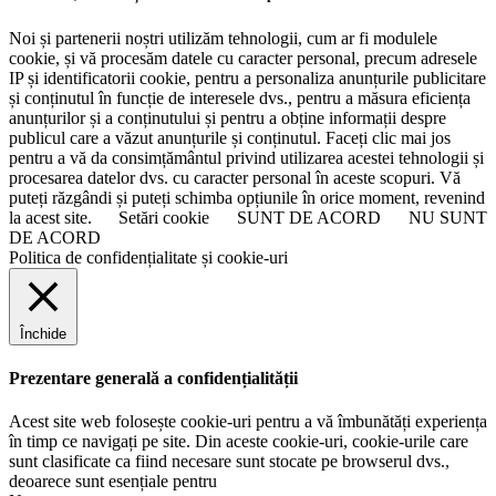
Noi și partenerii noștri utilizăm tehnologii, cum ar fi modulele
cookie, și vă procesăm datele cu caracter personal, precum adresele
IP și identificatorii cookie, pentru a personaliza anunțurile publicitare
și conținutul în funcție de interesele dvs., pentru a măsura eficiența
anunțurilor și a conținutului și pentru a obține informații despre
publicul care a văzut anunțurile și conținutul. Faceți clic mai jos
pentru a vă da consimțământul privind utilizarea acestei tehnologii și
procesarea datelor dvs. cu caracter personal în aceste scopuri. Vă
puteți răzgândi și puteți schimba opțiunile în orice moment, revenind
la acest site.
Setări cookie
SUNT DE ACORD
NU SUNT
DE ACORD
Politica de confidențialitate și cookie-uri
Închide
Prezentare generală a confidențialității
Acest site web folosește cookie-uri pentru a vă îmbunătăți experiența
în timp ce navigați pe site. Din aceste cookie-uri, cookie-urile care
sunt clasificate ca fiind necesare sunt stocate pe browserul dvs.,
deoarece sunt esențiale pentru