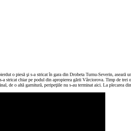
ut o piesă şi s-a stricat în gara din Drobeta Turnu-Severin, aseară un al
-a stricat chiar pe podul din apropierea gării Vârciorova. Timp de trei o
nal, de o altă garnitură, peripeţiile nu s-au terminat aici. La plecarea di