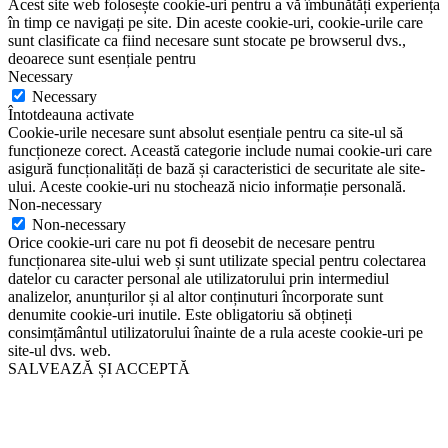
Acest site web folosește cookie-uri pentru a vă îmbunătăți experiența
în timp ce navigați pe site. Din aceste cookie-uri, cookie-urile care
sunt clasificate ca fiind necesare sunt stocate pe browserul dvs.,
deoarece sunt esențiale pentru
Necessary
Necessary
Întotdeauna activate
Cookie-urile necesare sunt absolut esențiale pentru ca site-ul să
funcționeze corect. Această categorie include numai cookie-uri care
asigură funcționalități de bază și caracteristici de securitate ale site-
ului. Aceste cookie-uri nu stochează nicio informație personală.
Non-necessary
Non-necessary
Orice cookie-uri care nu pot fi deosebit de necesare pentru
funcționarea site-ului web și sunt utilizate special pentru colectarea
datelor cu caracter personal ale utilizatorului prin intermediul
analizelor, anunțurilor și al altor conținuturi încorporate sunt
denumite cookie-uri inutile. Este obligatoriu să obțineți
consimțământul utilizatorului înainte de a rula aceste cookie-uri pe
site-ul dvs. web.
SALVEAZĂ ȘI ACCEPTĂ