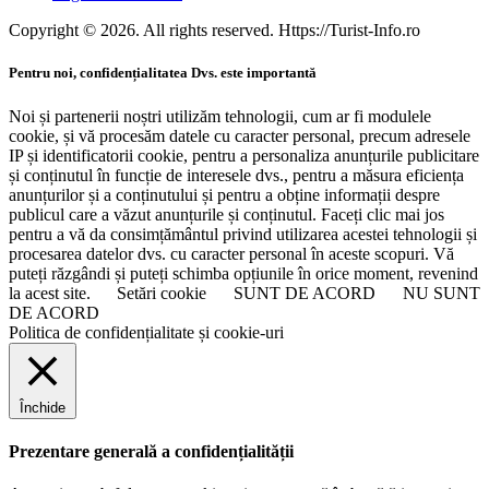
Copyright © 2026. All rights reserved. Https://Turist-Info.ro
Pentru noi, confidențialitatea Dvs. este importantă
Noi și partenerii noștri utilizăm tehnologii, cum ar fi modulele
cookie, și vă procesăm datele cu caracter personal, precum adresele
IP și identificatorii cookie, pentru a personaliza anunțurile publicitare
și conținutul în funcție de interesele dvs., pentru a măsura eficiența
anunțurilor și a conținutului și pentru a obține informații despre
publicul care a văzut anunțurile și conținutul. Faceți clic mai jos
pentru a vă da consimțământul privind utilizarea acestei tehnologii și
procesarea datelor dvs. cu caracter personal în aceste scopuri. Vă
puteți răzgândi și puteți schimba opțiunile în orice moment, revenind
la acest site.
Setări cookie
SUNT DE ACORD
NU SUNT
DE ACORD
Politica de confidențialitate și cookie-uri
Închide
Prezentare generală a confidențialității