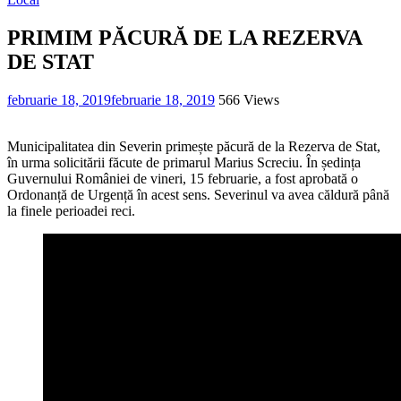
PRIMIM PĂCURĂ DE LA REZERVA
DE STAT
februarie 18, 2019
februarie 18, 2019
566 Views
Municipalitatea din Severin primește păcură de la Rezerva de Stat,
în urma solicitării făcute de primarul Marius Screciu. În ședința
Guvernului României de vineri, 15 februarie, a fost aprobată o
Ordonanță de Urgență în acest sens. Severinul va avea căldură până
la finele perioadei reci.