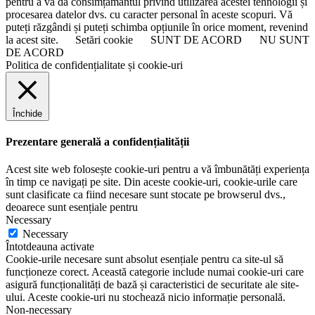
pentru a vă da consimțământul privind utilizarea acestei tehnologii și
procesarea datelor dvs. cu caracter personal în aceste scopuri. Vă
puteți răzgândi și puteți schimba opțiunile în orice moment, revenind
la acest site.
Setări cookie
SUNT DE ACORD
NU SUNT
DE ACORD
Politica de confidențialitate și cookie-uri
Închide
Prezentare generală a confidențialității
Acest site web folosește cookie-uri pentru a vă îmbunătăți experiența
în timp ce navigați pe site. Din aceste cookie-uri, cookie-urile care
sunt clasificate ca fiind necesare sunt stocate pe browserul dvs.,
deoarece sunt esențiale pentru
Necessary
Necessary
Întotdeauna activate
Cookie-urile necesare sunt absolut esențiale pentru ca site-ul să
funcționeze corect. Această categorie include numai cookie-uri care
asigură funcționalități de bază și caracteristici de securitate ale site-
ului. Aceste cookie-uri nu stochează nicio informație personală.
Non-necessary