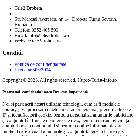
Tele2 Drobeta
Str. Maresal Averescu, nr. 14, Drobeta Turnu Severin,
Romania
Telefon: 0352 405 500
Email: info@tele2drobeta.ro
Website: tele2drobeta.ro
Condiții
Politica de confidențialitate
Legea nr.506/2004
Copyright © 2026. All rights reserved. Https://Turist-Info.ro
Pentru noi, confidențialitatea Dvs. este importantă
Noi și partenerii noștri utilizăm tehnologii, cum ar fi modulele
cookie, și vă procesăm datele cu caracter personal, precum adresele
IP și identificatorii cookie, pentru a personaliza anunțurile publicitare
și conținutul în funcție de interesele dvs., pentru a măsura eficiența
anunțurilor și a conținutului și pentru a obține informații despre
publicul care a văzut anunțurile și conținutul. Faceți clic mai jos