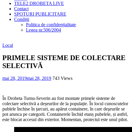
TELE2 DROBETA LIVE
Contact
SPOTURI PUBLICITARE
Condiții
Politica de confidențialitate
Legea nr.506/2004
Local
PRIMELE SISTEME DE COLECTARE
SELECTIVĂ
mai 28, 2019
mai 28, 2019
743 Views
În Drobeta Turnu-Severin au fost montate primele sisteme de
colectare selectivă a deșeurilor de la populație. În locul cunoscutelor
publele închise în țarcuri, au apărut containere, în care deşeurile se
pot arunca pe categorii. Containerele închid etanș pubelele, și astfel,
este blocat accesul din exterior. Momentan, proiectul este unul pilot.