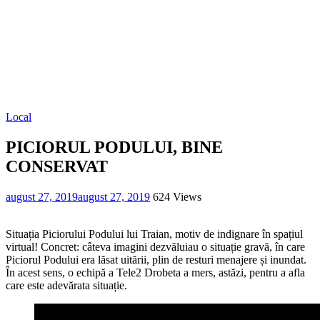
Local
PICIORUL PODULUI, BINE
CONSERVAT
august 27, 2019
august 27, 2019
624 Views
Situația Piciorului Podului lui Traian, motiv de indignare în spațiul
virtual! Concret: câteva imagini dezvăluiau o situație gravă, în care
Piciorul Podului era lăsat uitării, plin de resturi menajere și inundat.
În acest sens, o echipă a Tele2 Drobeta a mers, astăzi, pentru a afla
care este adevărata situație.