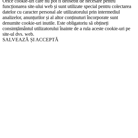
Orice cookie-uri care nu pot fi deosebit de necesare pentru
funcționarea site-ului web și sunt utilizate special pentru colectarea
datelor cu caracter personal ale utilizatorului prin intermediul
analizelor, anunțurilor și al altor conținuturi încorporate sunt
denumite cookie-uri inutile. Este obligatoriu să obțineți
consimțământul utilizatorului înainte de a rula aceste cookie-uri pe
site-ul dvs. web.
SALVEAZĂ ȘI ACCEPTĂ