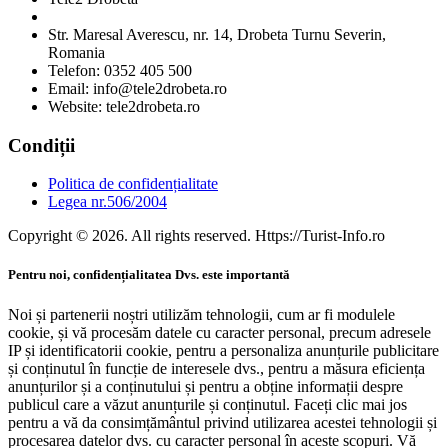
Str. Maresal Averescu, nr. 14, Drobeta Turnu Severin,
Romania
Telefon: 0352 405 500
Email: info@tele2drobeta.ro
Website: tele2drobeta.ro
Condiții
Politica de confidențialitate
Legea nr.506/2004
Copyright © 2026. All rights reserved. Https://Turist-Info.ro
Pentru noi, confidențialitatea Dvs. este importantă
Noi și partenerii noștri utilizăm tehnologii, cum ar fi modulele
cookie, și vă procesăm datele cu caracter personal, precum adresele
IP și identificatorii cookie, pentru a personaliza anunțurile publicitare
și conținutul în funcție de interesele dvs., pentru a măsura eficiența
anunțurilor și a conținutului și pentru a obține informații despre
publicul care a văzut anunțurile și conținutul. Faceți clic mai jos
pentru a vă da consimțământul privind utilizarea acestei tehnologii și
procesarea datelor dvs. cu caracter personal în aceste scopuri. Vă