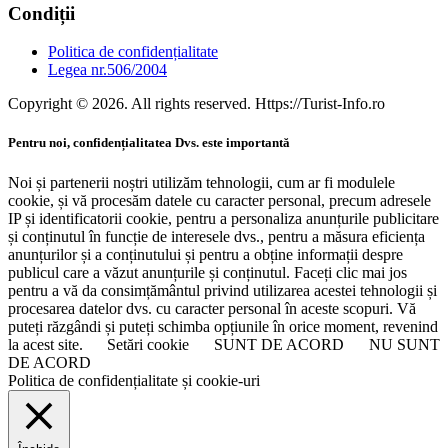
Condiții
Politica de confidențialitate
Legea nr.506/2004
Copyright © 2026. All rights reserved. Https://Turist-Info.ro
Pentru noi, confidențialitatea Dvs. este importantă
Noi și partenerii noștri utilizăm tehnologii, cum ar fi modulele
cookie, și vă procesăm datele cu caracter personal, precum adresele
IP și identificatorii cookie, pentru a personaliza anunțurile publicitare
și conținutul în funcție de interesele dvs., pentru a măsura eficiența
anunțurilor și a conținutului și pentru a obține informații despre
publicul care a văzut anunțurile și conținutul. Faceți clic mai jos
pentru a vă da consimțământul privind utilizarea acestei tehnologii și
procesarea datelor dvs. cu caracter personal în aceste scopuri. Vă
puteți răzgândi și puteți schimba opțiunile în orice moment, revenind
la acest site.
Setări cookie
SUNT DE ACORD
NU SUNT
DE ACORD
Politica de confidențialitate și cookie-uri