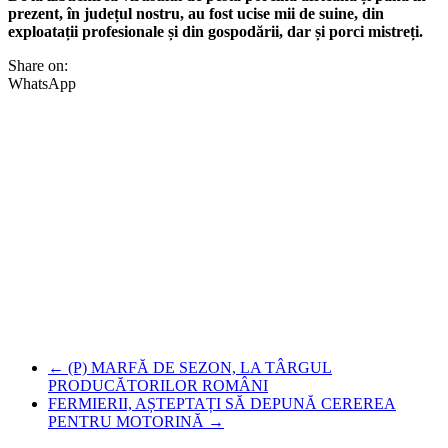
prezent, în județul nostru, au fost ucise mii de suine, din
exploatații profesionale și din gospodării, dar și porci mistreți.
Share on:
WhatsApp
←
(P) MARFĂ DE SEZON, LA TÂRGUL
PRODUCĂTORILOR ROMÂNI
FERMIERII, AȘTEPTAȚI SĂ DEPUNĂ CEREREA
PENTRU MOTORINĂ
→