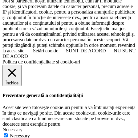
Noi și partenerii noștri utilizăm tehnologii, cum ar fi modulele
cookie, și vă procesăm datele cu caracter personal, precum adresele
IP și identificatorii cookie, pentru a personaliza anunțurile publicitare
și conținutul în funcție de interesele dvs., pentru a măsura eficiența
anunțurilor și a conținutului și pentru a obține informații despre
publicul care a văzut anunțurile și conținutul. Faceți clic mai jos
pentru a vă da consimțământul privind utilizarea acestei tehnologii și
procesarea datelor dvs. cu caracter personal în aceste scopuri. Vă
puteți răzgândi și puteți schimba opțiunile în orice moment, revenind
la acest site.
Setări cookie
SUNT DE ACORD
NU SUNT
DE ACORD
Politica de confidențialitate și cookie-uri
Închide
Prezentare generală a confidențialității
Acest site web folosește cookie-uri pentru a vă îmbunătăți experiența
în timp ce navigați pe site. Din aceste cookie-uri, cookie-urile care
sunt clasificate ca fiind necesare sunt stocate pe browserul dvs.,
deoarece sunt esențiale pentru
Necessary
Necessary