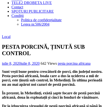
TELE2 DROBETA LIVE
Contact
SPOTURI PUBLICITARE
Condiții
Politica de confidențialitate
Legea nr.506/2004
Local
PESTA PORCINĂ, ȚINUTĂ SUB
CONTROL
iulie 8, 2020
iulie 8, 2020
642 Views
pesta porcina africana
Sunt vești bune pentru crescătorii de porci, din județul nostru.
Pesta porcină africană, boala care a dus la uciderea a mii de
porci, este ținută sub control, în Mehedinți. În ultima perioadă
nu au mai apărut noi cazuri de pestă porcină.
În prezent, în Mehedinți, există șapte focare de pestă porcină
africană, doua în exploatații și cinci în fonduri de vânătoare.
De la izbucnirea virusului de pestă porcină africană și până în