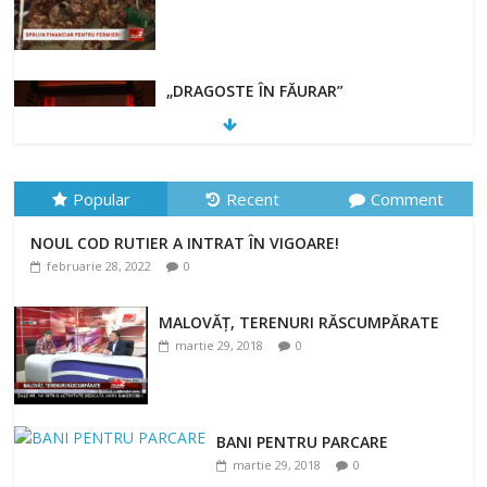
„DRAGOSTE ÎN FĂURAR”
februarie 23, 2022
Popular
Recent
Comment
NOUL COD RUTIER A INTRAT ÎN VIGOARE!
NOUL COD RUTIER A INTRAT ÎN VIGOARE!
februarie 28, 2022
0
februarie 28, 2022
0
MALOVĂȚ, TERENURI RĂSCUMPĂRATE
martie 29, 2018
0
BANI PENTRU PARCARE
martie 29, 2018
0