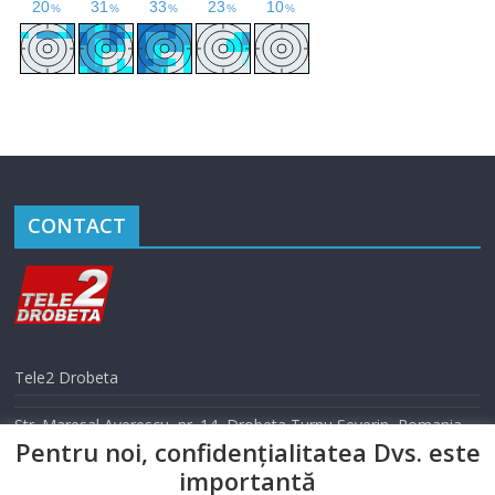
CONTACT
Tele2 Drobeta
Str. Maresal Averescu, nr. 14, Drobeta Turnu Severin, Romania
Pentru noi, confidențialitatea Dvs. este
Telefon: 0352 405 500
importantă