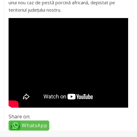
unui nou caz de pestă porcină africană, depistat pe
teritoriul județului nostru.
Share on:
WhatsApp