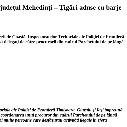
și județul Mehedinți – Ţigări aduse cu barje
ii de Coastă, Inspectoratelor Teritoriale ale Poliţiei de Frontieră
st delegaţi de către procurorii din cadrul Parchetului de pe lângă
toriale ale Poliţiei de Frontieră Timișoara, Giurgiu şi Iaşi împreună
sub coordonarea unui procuror din cadrul Parchetului de pe lângă
i multe persoane care desfăşurau activităţi ilegale în sfera