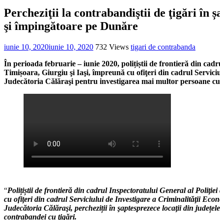
Percheziţii la contrabandiştii de ţigări în 
şi împingătoare pe Dunăre
iunie 10, 2020
iunie 10, 2020
732 Views
tigari de contrabanda
În perioada februarie – iunie 2020, polițiștii de frontieră din cad
Timișoara, Giurgiu şi Iaşi, împreună cu ofiţeri din cadrul Servici
Judecătoria Călăraşi pentru investigarea mai multor persoane cun
“
Polițiștii de frontieră din cadrul Inspectoratului General al Poliţi
cu ofiţeri din cadrul Serviciului de Investigare a Criminalităţii E
Judecătoria Călăraşi, percheziții în şaptesprezece locaţii din județe
contrabandei cu ţigări.