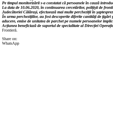
Pe timpul monitorizării s-a constatat că persoanele în cauză introdu
La data de 10.06.2020, în continuarea cercetărilor, polițiști de fro
Judecătoriei Călăraşi, efectuează mai multe percheziții în şaptesprez
În urma percheziţiilor, au fost descoperite diferite cantităţi de ţig
aducere, emise de unitatea de parchet pe numele persoanelor implic
Acțiunea beneficiază de suportul de specialitate al Direcției Operaț
Frontieră.
Share on:
WhatsApp