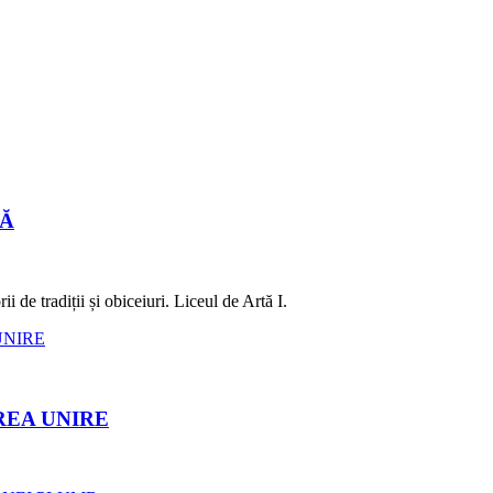
LĂ
 de tradiții și obiceiuri. Liceul de Artă I.
REA UNIRE