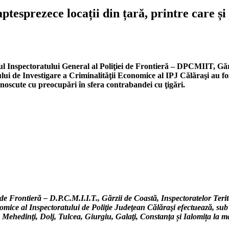
șaptesprezece locații din țară, printre care 
rul Inspectoratului General al Poliţiei de Frontieră – DPCMIIT, Gărz
ului de Investigare a Criminalităţii Economice al IPJ Călăraşi au fo
oscute cu preocupări în sfera contrabandei cu ţigări.
ei de Frontieră – D.P.C.M.I.I.T., Gărzii de Coastă, Inspectoratelor Teri
conomice al Inspectoratului de Poliţie Judeţean Călăraşi efectuează, 
le Mehedinţi, Dolj, Tulcea, Giurgiu, Galaţi, Constanţa și Ialomița la ma