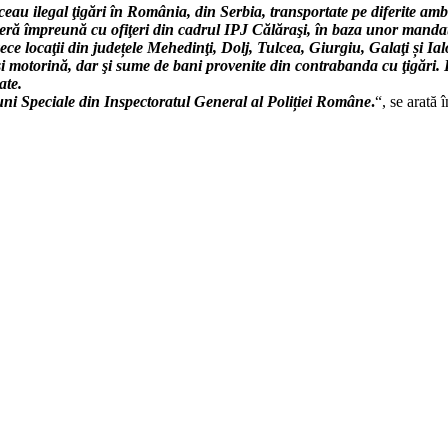
ceau ilegal ţigări în România, din Serbia, transportate pe diferite am
ntieră împreună cu ofiţeri din cadrul IPJ Călăraşi, în baza unor manda
ece locaţii din județele Mehedinţi, Dolj, Tulcea, Giurgiu, Galaţi și Ial
ări şi motorină, dar şi sume de bani provenite din contrabanda cu ţigăr
ate.
iuni Speciale din Inspectoratul General al Poliției Române
.
“, se arată 