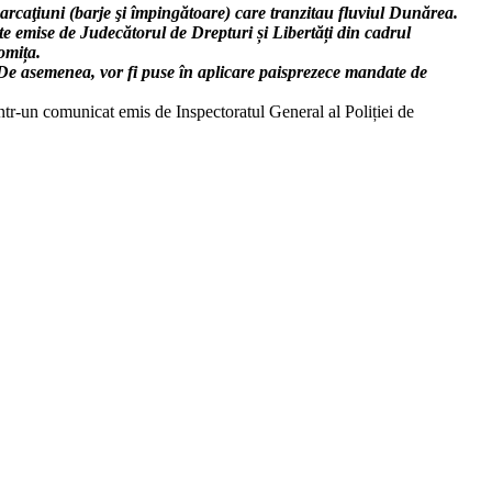
barcaţiuni (barje şi împingătoare) care tranzitau fluviul Dunărea.
te emise de Judecătorul de Drepturi și Libertăți din cadrul
omița.
i. De asemenea, vor fi puse în aplicare paisprezece mandate de
într-un comunicat emis de Inspectoratul General al Poliției de