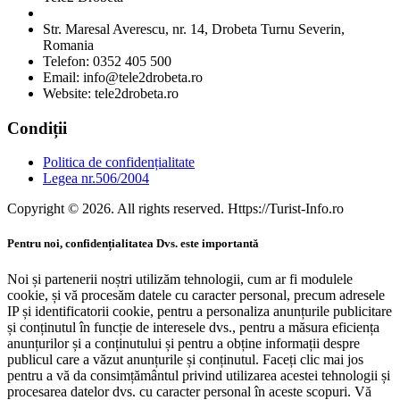
Str. Maresal Averescu, nr. 14, Drobeta Turnu Severin,
Romania
Telefon: 0352 405 500
Email: info@tele2drobeta.ro
Website: tele2drobeta.ro
Condiții
Politica de confidențialitate
Legea nr.506/2004
Copyright © 2026. All rights reserved. Https://Turist-Info.ro
Pentru noi, confidențialitatea Dvs. este importantă
Noi și partenerii noștri utilizăm tehnologii, cum ar fi modulele
cookie, și vă procesăm datele cu caracter personal, precum adresele
IP și identificatorii cookie, pentru a personaliza anunțurile publicitare
și conținutul în funcție de interesele dvs., pentru a măsura eficiența
anunțurilor și a conținutului și pentru a obține informații despre
publicul care a văzut anunțurile și conținutul. Faceți clic mai jos
pentru a vă da consimțământul privind utilizarea acestei tehnologii și
procesarea datelor dvs. cu caracter personal în aceste scopuri. Vă