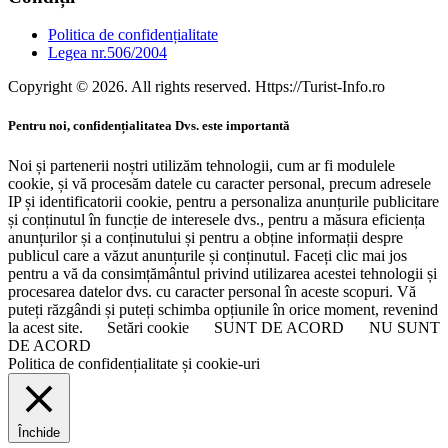
Politica de confidențialitate
Legea nr.506/2004
Copyright © 2026. All rights reserved. Https://Turist-Info.ro
Pentru noi, confidențialitatea Dvs. este importantă
Noi și partenerii noștri utilizăm tehnologii, cum ar fi modulele
cookie, și vă procesăm datele cu caracter personal, precum adresele
IP și identificatorii cookie, pentru a personaliza anunțurile publicitare
și conținutul în funcție de interesele dvs., pentru a măsura eficiența
anunțurilor și a conținutului și pentru a obține informații despre
publicul care a văzut anunțurile și conținutul. Faceți clic mai jos
pentru a vă da consimțământul privind utilizarea acestei tehnologii și
procesarea datelor dvs. cu caracter personal în aceste scopuri. Vă
puteți răzgândi și puteți schimba opțiunile în orice moment, revenind
la acest site.
Setări cookie
SUNT DE ACORD
NU SUNT
DE ACORD
Politica de confidențialitate și cookie-uri
Închide