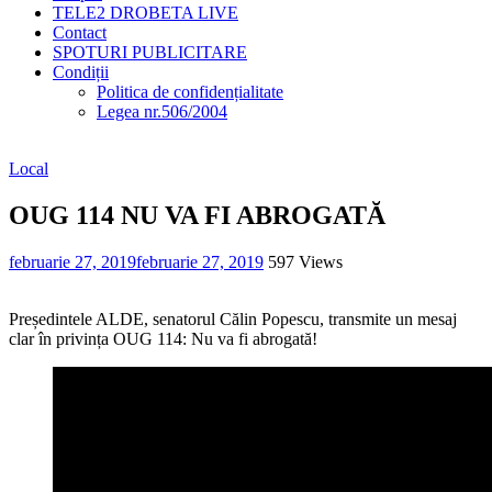
TELE2 DROBETA LIVE
Contact
SPOTURI PUBLICITARE
Condiții
Politica de confidențialitate
Legea nr.506/2004
Local
OUG 114 NU VA FI ABROGATĂ
februarie 27, 2019
februarie 27, 2019
597 Views
Președintele ALDE, senatorul Călin Popescu, transmite un mesaj
clar în privința OUG 114: Nu va fi abrogată!