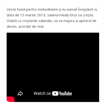
Veste bună pentru mehedințeni și nu numai! Începând cu
data de 15 martie 2019, salariul mediu brut va crește.
Odată cu creșterile salariale, se va majora și ajutorul de
deces, acordat de stat.