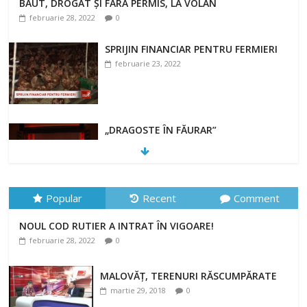
BĂUT, DROGAT ȘI FĂRĂ PERMIS, LA VOLAN
februarie 28, 2022
0
SPRIJIN FINANCIAR PENTRU FERMIERI
februarie 23, 2022
„DRAGOSTE ÎN FĂURAR”
februarie 23, 2022
Popular
Recent
Comment
NOUL COD RUTIER A INTRAT ÎN VIGOARE!
NOUL COD RUTIER A INTRAT ÎN VIGOARE!
februarie 28, 2022
0
februarie 28, 2022
0
MALOVĂȚ, TERENURI RĂSCUMPĂRATE
martie 29, 2018
0