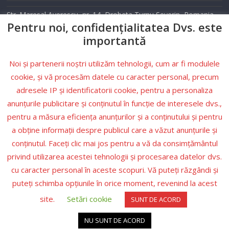
Str. Maresal Averescu, nr. 14, Drobeta Turnu Severin, Romania
Pentru noi, confidențialitatea Dvs. este
Telefon: 0352 405 500
importantă
Email: info@tele2drobeta.ro
Noi și partenerii noștri utilizăm tehnologii, cum ar fi modulele
Website: tele2drobeta.ro
cookie, și vă procesăm datele cu caracter personal, precum
adresele IP și identificatorii cookie, pentru a personaliza
Condiții
anunțurile publicitare și conținutul în funcție de interesele dvs.,
pentru a măsura eficiența anunțurilor și a conținutului și pentru
Politica de
a obține informații despre publicul care a văzut anunțurile și
confidențialitate
conținutul. Faceți clic mai jos pentru a vă da consimțământul
Legea nr.506/2004
privind utilizarea acestei tehnologii și procesarea datelor dvs.
cu caracter personal în aceste scopuri. Vă puteți răzgândi și
puteți schimba opțiunile în orice moment, revenind la acest
site.
Setări cookie
SUNT DE ACORD
Copyright © 2026. All rights reserved. Https://Turist-Info.ro
NU SUNT DE ACORD