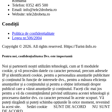
Romania
Telefon: 0352 405 500
Email: info@tele2drobeta.ro
Website: tele2drobeta.ro
Condiții
Politica de confidențialitate
Legea nr.506/2004
Copyright © 2026. All rights reserved. Https://Turist-Info.ro
Pentru noi, confidențialitatea Dvs. este importantă
Noi și partenerii noștri utilizăm tehnologii, cum ar fi modulele
cookie, și vă procesăm datele cu caracter personal, precum adresele
IP și identificatorii cookie, pentru a personaliza anunțurile publicitare
și conținutul în funcție de interesele dvs., pentru a măsura eficiența
anunțurilor și a conținutului și pentru a obține informații despre
publicul care a văzut anunțurile și conținutul. Faceți clic mai jos
pentru a vă da consimțământul privind utilizarea acestei tehnologii și
procesarea datelor dvs. cu caracter personal în aceste scopuri. Vă
puteți răzgândi și puteți schimba opțiunile în orice moment, revenind
la acest site.
Setări cookie
SUNT DE ACORD
NU SUNT
DE ACORD