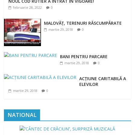
NOUL COD RUTIER A INTRAT ÎN VIGOARE!
februarie 28, 2022
0
februarie 28, 2022
0
MALOVĂȚ, TERENURI RĂSCUMPĂRATE
martie 29, 2018
0
BANI PENTRU PARCARE
martie 29, 2018
0
ACȚIUNE CARITABILĂ A
ELEVILOR
martie 29, 2018
0
NATIONAL