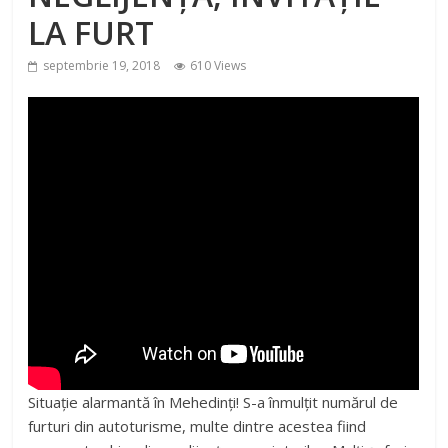
LA FURT
septembrie 19, 2018
610 Views
Situație alarmantă în Mehedinți! S-a înmulțit numărul de
furturi din autoturisme, multe dintre acestea fiind