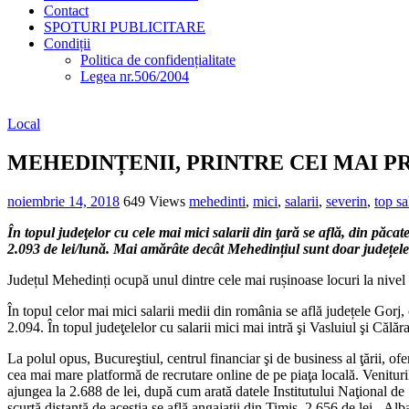
Contact
SPOTURI PUBLICITARE
Condiții
Politica de confidențialitate
Legea nr.506/2004
Local
MEHEDINȚENII, PRINTRE CEI MAI P
noiembrie 14, 2018
649 Views
mehedinti
,
mici
,
salarii
,
severin
,
top sa
În topul judeţelor cu cele mai mici salarii din ţară se află, din păc
2.093 de lei/lună. Mai amărâte decât Mehedințiul sunt doar județele 
Județul Mehedinți ocupă unul dintre cele mai rușinoase locuri la nivel n
În topul celor mai mici salarii medii din românia se află județele Gorj
2.094. În topul judeţelelor cu salarii mici mai intră şi Vasluiul şi Călă
La polul opus, Bucureştiul, centrul financiar şi de business al ţării, of
cea mai mare platformă de recrutare online de pe piaţa locală. Venituri
ajungea la 2.688 de lei, după cum arată datele Institutului Naţional de 
scurtă distanţă de aceştia se află angajaţii din Timiş, 2.656 de lei, Alb