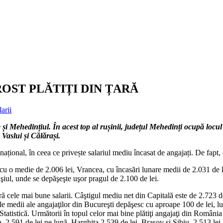
ROST PLĂTIȚI DIN ȚARĂ
larii
ate și Mehedințiul. În acest top al rușinii, județul Mehedinți ocupă loc
Vaslui și Călărași.
ațional, în ceea ce privește salariul mediu încasat de angajați. De fapt,
, cu o medie de 2.006 lei, Vrancea, cu încasări lunare medii de 2.031 de 
raşiul, unde se depăşeşte uşor pragul de 2.100 de lei.
eră cele mai bune salarii. Câştigul mediu net din Capitală este de 2.723 d
le medii ale angajaţilor din Bucureşti depăşesc cu aproape 100 de lei, lun
Statistică. Următorii în topul celor mai bine plătiţi angajaţi din România
a, 2.591 de lei pe lună, Harghita 2.539 de lei, Braşov şi Sibiu, 2.513 lei.