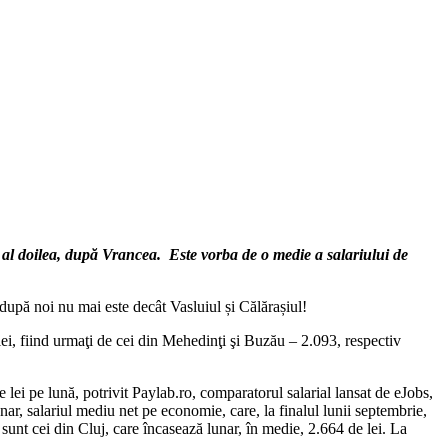
ul al doilea, după Vrancea. Este vorba de o medie a salariului de
 după noi nu mai este decât Vasluiul și Călărașiul!
lei, fiind urmaţi de cei din Mehedinţi şi Buzău – 2.093, respectiv
e lei pe lună, potrivit Paylab.ro, comparatorul salarial lansat de eJobs,
ar, salariul mediu net pe economie, care, la finalul lunii septembrie,
 sunt cei din Cluj, care încasează lunar, în medie, 2.664 de lei. La